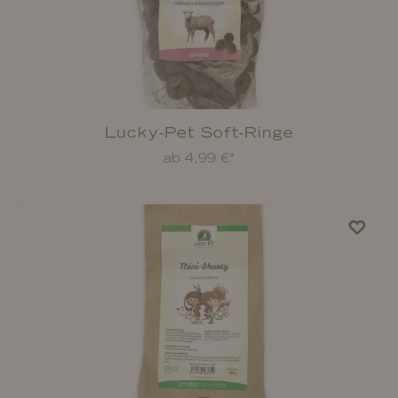
Lucky-Pet Halbfeuchter Mini-Knochen
Mix
ab 6,49 €*