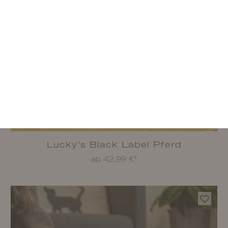
Lucky's Black Label Ente
ab 8,49 €*