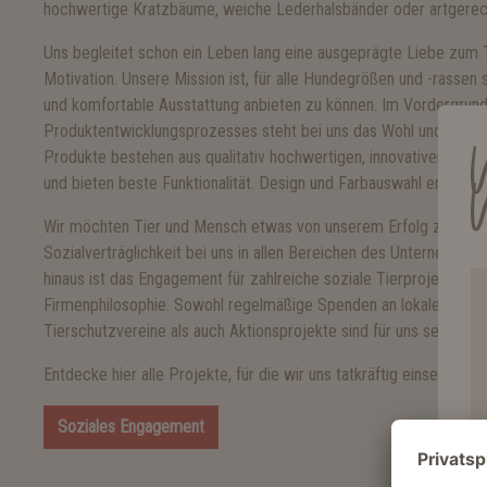
hochwertige Kratzbäume, weiche Lederhalsbänder oder artgerec
Uns begleitet schon ein Leben lang eine ausgeprägte Liebe zum Ti
Motivation. Unsere Mission ist, für alle Hundegrößen und -rassen
und komfortable Ausstattung anbieten zu können. Im Vordergrund
Produktentwicklungsprozesses steht bei uns das Wohl und der Ko
Produkte bestehen aus qualitativ hochwertigen, innovativen, teilw
und bieten beste Funktionalität. Design und Farbauswahl entsprec
Wir möchten Tier und Mensch etwas von unserem Erfolg zurückg
Sozialverträglichkeit bei uns in allen Bereichen des Unternehme
hinaus ist das Engagement für zahlreiche soziale Tierprojekte int
Firmenphilosophie. Sowohl regelmäßige Spenden an lokale, nationa
Tierschutzvereine als auch Aktionsprojekte sind für uns selbstver
Entdecke hier alle Projekte, für die wir uns tatkräftig einsetzen:
Soziales Engagement