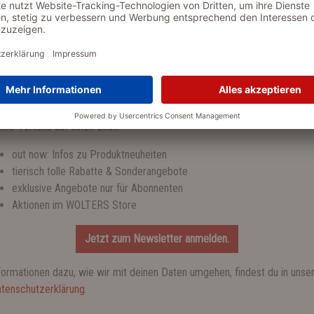
NEWSLETTER
tzt zum WOLTERS Newsletter anmelden und einen 10 % Gutschein
Mit dem WOLTERS Newsletter verpasst Du kein A
halten!
Jetzt zum Newsletter anmelden.
ine Vorteile auf einen Blick:
out now: Infos zu Produktneuheiten
tierisch tolle Rabatte & Sonderangebote
16:00 Uhr und
exklusive Angebote nur für Abonnenten
at-dog.de
Aktionen im WOLTERS Store
Jetzt zum Newsletter anmelden.
formationen dazu, wie wir mit deinen Daten umgehen, findest du in unse
tenschutzerklärung
.