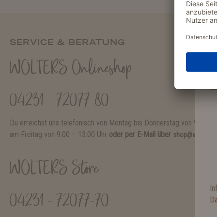
SERVICE & BERATUNG
Je
WOLTERS Onlineshop
er
De
04231 - 72077-80
Du erreichst uns telefonisch von Montag bis Donnerstag von 9:00 – 
am Freitag von 9:00 – 13:00 Uhr
oder per E-Mail über
shop@wolters-c
WOLTERS Store
In
04231 - 72077-70
Da