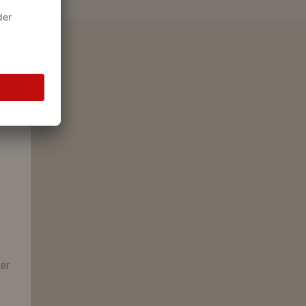
ngebot mehr!
rer