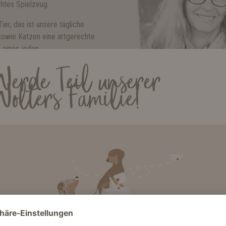
htes Spielzeug.
er, das ist unsere tägliche
 sowie Katzen eine artgerechte
 eines jeden
mfort für das Tier. Unsere
Werde Teil unserer
eise ökologischen Materialien
hen dem aktuellen Zeitgeist.
Wolters Familie!
eben, so wird Umwelt- und
ns großgeschrieben. Darüber
egraler Bestandteil unserer
le und internationale
ständlich.