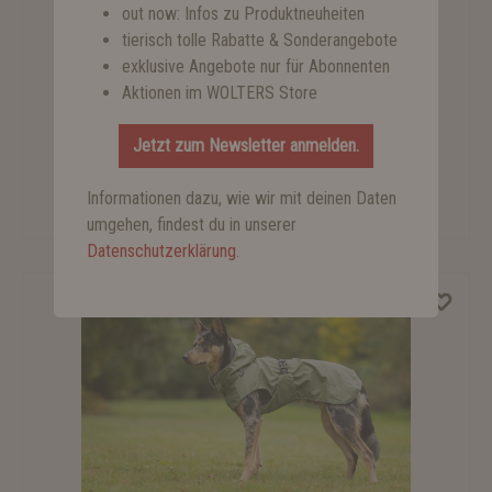
Rukka Pets Zebra T-Shirt
ab 24,90 €*
Rukka Pets Strickpullover Sparky
ab 24,90 €*