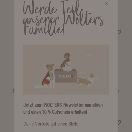
Rukka Pets Regenmantel Wavy
ab 64,90 €*