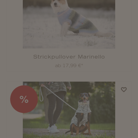
watchout Kühlweste
ab 27,99 €*
%
Strickpullover Tristan
ab 8,00 €*