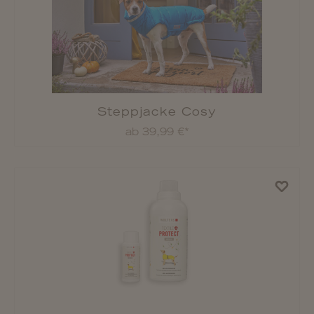
Jetzt zum WOLTERS Newsletter anmelden
und einen 10 % Gutschein erhalten!
Outdoorjacke Xtra Strong
Deine Vorteile auf einen Blick:
ab 49,99 €*
out now: Infos zu Produktneuheiten
tierisch tolle Rabatte & Sonderangebote
exklusive Angebote nur für Abonnenten
%
Aktionen im WOLTERS Store
Jetzt zum Newsletter anmelden.
Informationen dazu, wie wir mit deinen Daten
umgehen, findest du in unserer
Datenschutzerklärung
.
Sicherheitsweste Security
ab 29,50 €*