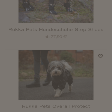
Rukka Pets Softshell-Mantel Windy
Thermal
ab 47,90 €*
Rukka Pets Regenmantel Streamy X
ab 52,90 €*