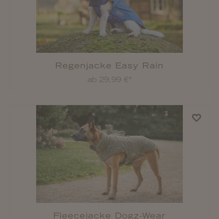
Strickpullover Marinello
ab 17,99 €*
%
Outdoorjacke Camouflage
ab 18,20 €*