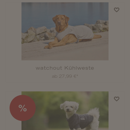
Rukka Pets Fleece-Jacke Comfy
ab 39,90 €*
Rukka Pets Regenmantel Shine