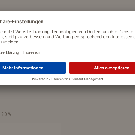
 Vitamin B1 10mg/kg, Vitamin B2
cg/kg, Pantothensäure 20mg/kg,
 ** 10mg/kg, Kobalt 0,4mg/kg,
lacetat) ** = (Als Kupfer-(II)-
 3.0 %