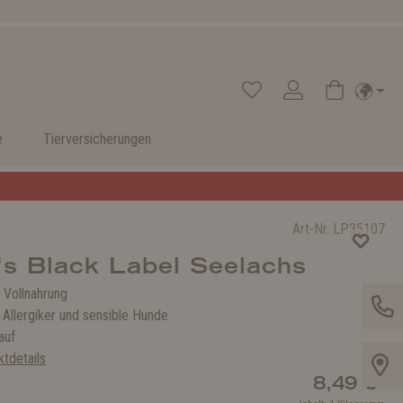
e
Tierversicherungen
Art-Nr.
LP35107
's Black Label Seelachs
Vollnahrung
 Allergiker und sensible Hunde
 auf
tdetails
8,49 €*