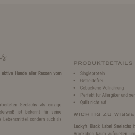
hs
PRODUKTDETAILS
l aktive Hunde aller Rassen vom
Singleprotein
Getreidefrei
Gebackene Vollnahrung
Perfekt für Allergiker und se
Quillt nicht auf
rbeiteten Seelachs als einzige
eleiweiß ist bekannt für seine
WICHTIG ZU WISS
s Lebensmittel, sondern auch als
Lucky's Black Label Seelachs
b
Bröckchen kaum aufquellen und