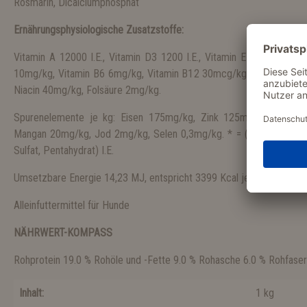
Rosmarin, Dicalciumphosphat
Ernährungsphysiologische Zusatzstoffe:
Vitamin A 12000 I.E., Vitamin D3 1200 I.E., Vitamin E * 70mg/kg,
10mg/kg, Vitamin B6 6mg/kg, Vitamin B12 30mcg/kg, Biotin 250m
Niacin 40mg/kg, Folsäure 2mg/kg.
Spurenelemente je kg: Eisen 175mg/kg, Zink 125mg/kg, Kupfer
Mangan 20mg/kg, Jod 2mg/kg, Selen 0,3mg/kg. * = (Alpha-Tocophero
Sulfat, Pentahydrat) I.E.
Umsetzbare Energie 14,23 MJ, entspricht 3399 Kcal je kg
Alleinfuttermittel für Hunde
NÄHRWERT-KOMPASS
Rohprotein 19.0 % Rohöle und -Fette 9.0 % Rohasche 6.0 % Rohfaser
Inhalt:
1 kg