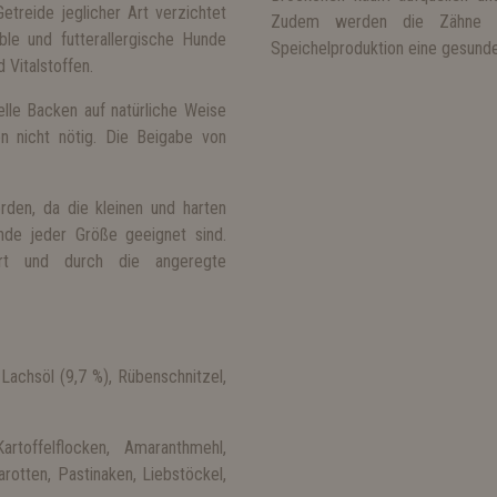
treide jeglicher Art verzichtet
Zudem werden die Zähne un
ble und futterallergische Hunde
Speichelproduktion eine gesunde
 Vitalstoffen.
elle Backen auf natürliche Weise
en nicht nötig. Die Beigabe von
rden, da die kleinen und harten
nde jeder Größe geeignet sind.
rt und durch die angeregte
Lachsöl (9,7 %), Rübenschnitzel,
rtoffelflocken, Amaranthmehl,
arotten, Pastinaken, Liebstöckel,