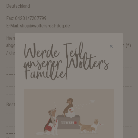
Deutschland
Fax: 04231/7207799
E-Mail: shop@wolters-cat-dog.de
Hiermit widerrufe(n) ich/wir (*) den von mir/uns (*)
Werde Teil
abgeschlossenen Vertrag über den Kauf der folgenden Waren (*)
/ die Erbringung der folgenden Dienstleistung (*)
unserer Wolters
___________________________________________________
Familie!
____
___________________________________________________
____
Bestellt am (*) ____________ / erhalten am (*)
__________________
___________________________________________________
_____