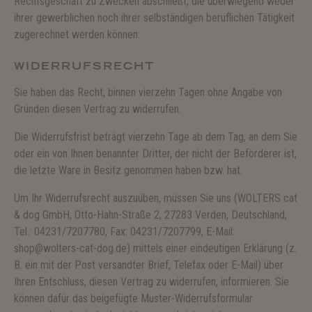
Rechtsgeschäft zu Zwecken abschließt, die überwiegend weder
ihrer gewerblichen noch ihrer selbständigen beruflichen Tätigkeit
zugerechnet werden können:
WIDERRUFSRECHT
Sie haben das Recht, binnen vierzehn Tagen ohne Angabe von
Gründen diesen Vertrag zu widerrufen.
Die Widerrufsfrist beträgt vierzehn Tage ab dem Tag, an dem Sie
oder ein von Ihnen benannter Dritter, der nicht der Beförderer ist,
die letzte Ware in Besitz genommen haben bzw. hat.
Um Ihr Widerrufsrecht auszuüben, müssen Sie uns (WOLTERS cat
& dog GmbH, Otto-Hahn-Straße 2, 27283 Verden, Deutschland,
Tel.: 04231/7207780, Fax: 04231/7207799, E-Mail:
shop@wolters-cat-dog.de) mittels einer eindeutigen Erklärung (z.
B. ein mit der Post versandter Brief, Telefax oder E-Mail) über
Ihren Entschluss, diesen Vertrag zu widerrufen, informieren. Sie
können dafür das beigefügte Muster-Widerrufsformular