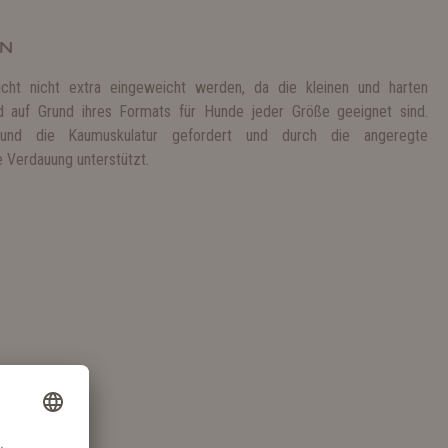
EN
cht nicht extra eingeweicht werden, da die kleinen und harten
 auf Grund ihres Formats für Hunde jeder Größe geeignet sind.
d die Kaumuskulatur gefordert und durch die angeregte
 Verdauung unterstützt.