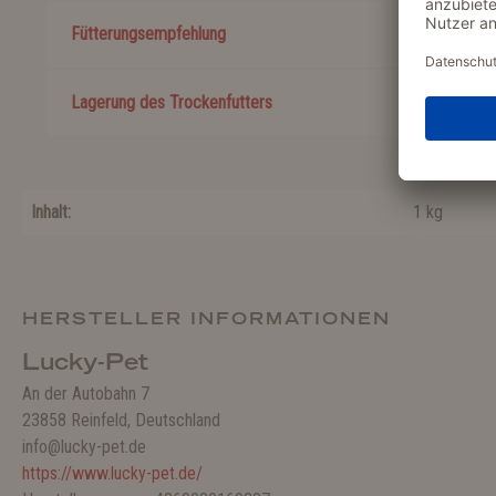
Fütterungsempfehlung
Lagerung des Trockenfutters
Inhalt:
1 kg
HERSTELLER INFORMATIONEN
Lucky-Pet
An der Autobahn 7
23858 Reinfeld, Deutschland
info@lucky-pet.de
https://www.lucky-pet.de/