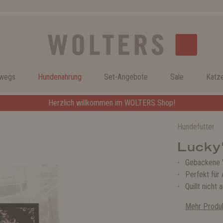
rwegs
Hundenahrung
Set-Angebote
Sale
Katz
Herzlich willkommen im WOLTERS Shop!
Hundefutter
Lucky
Gebackene V
Perfekt für 
Quillt nicht 
Mehr Produk