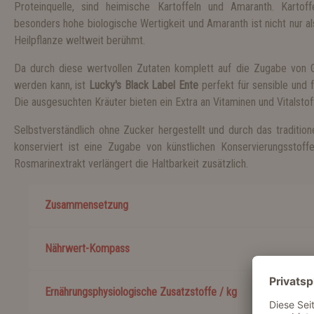
Proteinquelle, sind heimische Kartoffeln und Amaranth. Kartoff
besonders hohe biologische Wertigkeit und Amaranth ist nicht nur al
Heilpflanze weltweit berühmt.
Da durch diese wertvollen Zutaten komplett auf die Zugabe von Ge
werden kann, ist
Lucky's Black Label Ente
perfekt für sensible und 
Die ausgesuchten Kräuter bieten ein Extra an Vitaminen und Vitalstof
Selbstverständlich ohne Zucker hergestellt und durch das tradition
konserviert ist eine Zugabe von künstlichen Konservierungsstoff
Rosmarinextrakt verlängert die Haltbarkeit zusätzlich.
Zusammensetzung
Nährwert-Kompass
Ernährungsphysiologische Zusatzstoffe / kg