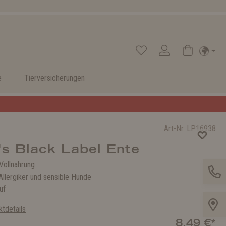
e
Tierversicherungen
Art-Nr.
LP16938
's Black Label Ente
ollnahrung
Allergiker und sensible Hunde
auf
tdetails
8,49 €*