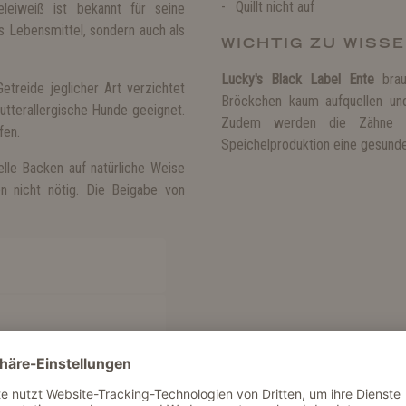
Quillt nicht auf
eleiweiß ist bekannt für seine
s Lebensmittel, sondern auch als
WICHTIG ZU WISS
Lucky's Black Label Ente
brau
treide jeglicher Art verzichtet
Bröckchen kaum aufquellen und
futterallergische Hunde geeignet.
Zudem werden die Zähne un
fen.
Speichelproduktion eine gesunde
elle Backen auf natürliche Weise
en nicht nötig. Die Beigabe von