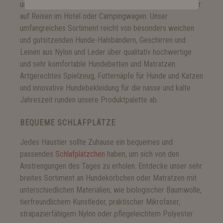
und Jahreszeiten, ob für zuhause, unterwegs im Auto oder
auf Reisen im Hotel oder Campingwagen. Unser
umfangreiches Sortiment reicht von besonders weichen
und gutsitzenden Hunde-Halsbändern, Geschirren und
Leinen aus Nylon und Leder über qualitativ hochwertige
und sehr komfortable Hundebetten und Matratzen.
Artgerechtes Spielzeug, Futternäpfe für Hunde und Katzen
und innovative Hundebekleidung für die nasse und kalte
Jahreszeit runden unsere Produktpalette ab.
BEQUEME SCHLAFPLÄTZE
Jedes Haustier sollte Zuhause ein bequemes und
passendes
Schlafplätzchen
haben, um sich von den
Anstrengungen des Tages zu erholen. Entdecke unser sehr
breites Sortiment an Hundekörbchen oder Matratzen mit
unterschiedlichen Materialien, wie biologischer Baumwolle,
tierfreundlichem Kunstleder, praktischer Mikrofaser,
strapazierfähigem Nylon oder pflegeleichtem Polyester.