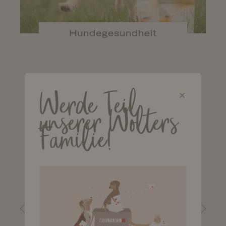
Hundegesundheit
LIEBLINGSPRODUKTE
Werde Teil
unserer Wolters
Familie!