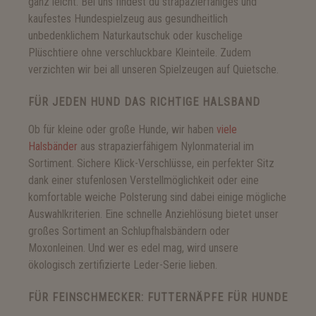
ganz leicht. Bei uns findest du strapazierfähiges und
kaufestes Hundespielzeug aus gesundheitlich
unbedenklichem Naturkautschuk oder kuschelige
Plüschtiere ohne verschluckbare Kleinteile. Zudem
verzichten wir bei all unseren Spielzeugen auf Quietsche.
FÜR JEDEN HUND DAS RICHTIGE HALSBAND
Ob für kleine oder große Hunde, wir haben
viele
Halsbänder
aus strapazierfähigem Nylonmaterial im
Sortiment. Sichere Klick-Verschlüsse, ein perfekter Sitz
dank einer stufenlosen Verstellmöglichkeit oder eine
komfortable weiche Polsterung sind dabei einige mögliche
Auswahlkriterien. Eine schnelle Anziehlösung bietet unser
großes Sortiment an Schlupfhalsbändern oder
Moxonleinen. Und wer es edel mag, wird unsere
ökologisch zertifizierte Leder-Serie lieben.
FÜR FEINSCHMECKER: FUTTERNÄPFE FÜR HUNDE