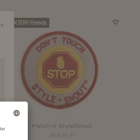
WOLTERS Friends
Patch-it StyleSnout
ab 6,00 €*