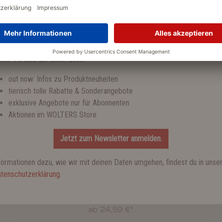
tzt zum WOLTERS Newsletter anmelden und einen 10 % Gutschein
halten!
ine Vorteile auf einen Blick:
out now: Infos zu Produktneuheiten
tierisch tolle Rabatte & Sonderangebote
exklusive Angebote nur für Abonnenten
Aktionen im WOLTERS Store
Jetzt zum Newsletter anmelden.
formationen dazu, wie wir mit deinen Daten umgehen, findest du in unse
tenschutzerklärung
.
Professional Comfort Geschirr
ab 24,59 €*