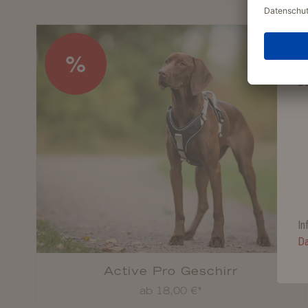
Je
er
%
De
In
Da
Active Pro Geschirr
ab 18,00 €*