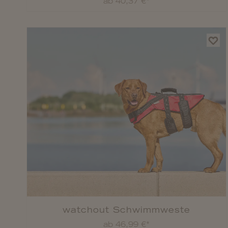
ab
40,37 €*
watchout Schwimmweste
ab 46,99 €*