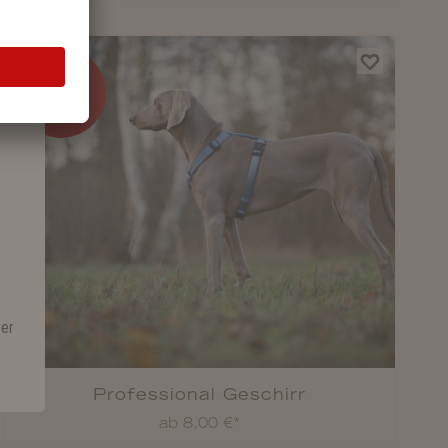
%
rer
Professional Geschirr
ab 8,00 €*