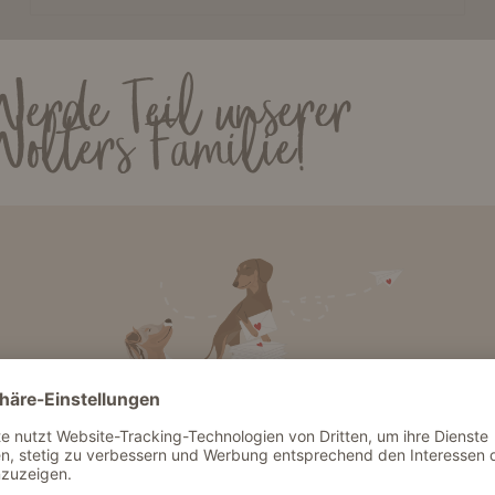
WOLTERS Friends
Werde Teil unserer
Wolters Familie!
Patch & Style Brustgeschirr
ab 44,00 €*