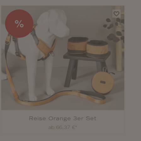
%
Reise Orange 3er Set
ab
66,37 €*