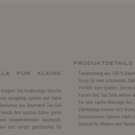
PRODUKTDETAILS
LLE FÜR KLEINE
Tauspielzeug aus 100 % Baum
Sorgt für eine schonende Zah
Perfekt zum Spielen, Zerren 
 mögen! Die knallorange Karotte
Fasern des Tau-Seils wirken 
rne ausgiebig spielen und dabei
Für eine sanfte Massage des 
Spielzeug aus Baumwoll-Tau-Seil
Zahnbeläge können sich lösen
n Hunde ihre spitzen Zähne gerne
Gemeinsames Spielen stärkt 
nd langanhaltenden Spielspaß,
Optimal für Welpen und Hunde
uen und sorgst gleichzeitig für