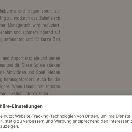
hnbürste und tragen somit zur
ftig zu, wodurch das Zahnfleisch
mer Mundgeruch wird reduziert.
genehm und schmerzlindernd auf
g anfeuchten und für kurze Zeit
- und Apportierspiele und bieten
nd und dir. Diese Spiele stärken
me Aktivitäten und Spaß. Neben
g herausgefordert. Auch für die
eeignet. Wenn Hunde mit anderen
ommunikation untereinander.
llte dein Vierbeiner mit großem
n, kann es passieren, dass sich
solltest du sie vorsichtshalber