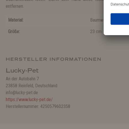
entfernen.
Material:
Baumwolle
Größe:
23 cm
HERSTELLER INFORMATIONEN
Lucky-Pet
An der Autobahn 7
23858 Reinfeld, Deutschland
info@lucky-pet.de
https://www.lucky-pet.de/
Herstellernummer: 4250579602358