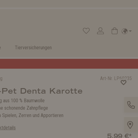
e
Tierversicherungen
ug
Art-Nr.
LP60235
-Pet Denta Karotte
g aus 100 % Baumwolle
ine schonende Zahnpflege
 Spielen, Zerren und Apportieren
tdetails
5,99 €*