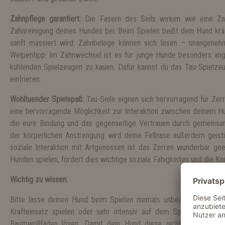
Zahnpflege garantiert:
Die Fasern des Seils wirken wie eine Za
Zahnreinigung deines Hundes bei. Beim Spielen beißt dein Hund krä
sanft massiert wird. Zahnbelege können sich lösen – unangeneh
Welpentipp: Im Zahnwechsel ist es für junge Hunde besonders an
kühlenden Spielzeugen zu kauen. Dafür kannst du das Tau-Spielzeu
einfrieren.
Wohltuender Spielspaß:
Tau-Seile eignen sich hervorragend für Zerr
eine hervorragende Möglichkeit zur Interaktion zwischen deinem Hu
die eure Bindung und das gegenseitige Vertrauen durch gemeinsa
der körperlichen Anstrengung wird deine Fellnase außerdem geisti
soziale Interaktion mit Artgenossen ist das Zerren wunderbar g
Hunden spielen, fördert dies wichtige soziale Fähigkeiten und die K
Wichtig zu wissen:
Bitte lasse deinen Hund beim Spielen niemals unbeaufsichtigt. So
Krafteinsatz spielen oder sehr intensiv auf dem Spielzeug kaue
Baumwollfäden lösen. Damit dein Hund diese nicht verschluckt, 