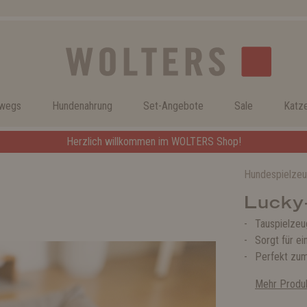
rwegs
Hundenahrung
Set-Angebote
Sale
Katz
Herzlich willkommen im WOLTERS Shop!
Hundespielze
Lucky
Tauspielzeu
Sorgt für e
Perfekt zum
Mehr Produk