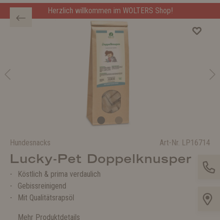
Herzlich willkommen im WOLTERS Shop!
Hundesnacks
Art-Nr.
LP16714
Lucky-Pet Doppelknusper
Köstlich & prima verdaulich
Gebissreinigend
Mit Qualitätsrapsöl
Mehr Produktdetails