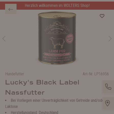
Herzlich willkommen im WOLTERS Shop!
Hundefutter
Art-Nr.
LP16956
Lucky's Black Label
Nassfutter
Bei Vorliegen einer Unverträglichkeit von Getreide und/oder
Laktose
Herstellungsland: Deutschland