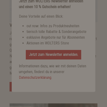
Jetzt zum WOLTERS Newsletter anmelden
und einen 10 % Gutschein erhalten!
Deine Vorteile auf einen Blick:
WOLTERS meets RUKKA
out now: Infos zu Produktneuheiten
tierisch tolle Rabatte & Sonderangebote
Januar 2025: Hundeeltern aufgepasst! Die beliebten und
exklusive Angebote nur für Abonnenten
renommierten Marken WOLTERS und RUKKA machen jetzt
Aktionen im WOLTERS Store
gemeinsame Sache! Kenner wissen: Beide stehen für
Qualität, Funktionalität, elegantes Design und
Jetzt zum Newsletter anmelden.
Nachhaltigkeit. Nun bieten sie auch gemeinsame Produkte
an, die Herrchen und Frauchen den Alltag mit ihrem
Informationen dazu, wie wir mit deinen Daten
geliebten Vierbeiner erleichtern und die gemeinsamen
umgehen, findest du in unserer
Momente noch schöner machen.
Datenschutzerklärung
.
Weiterlesen