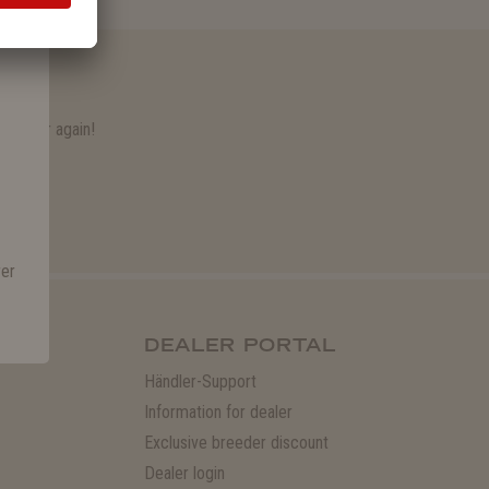
n offer again!
rer
DEALER PORTAL
Händler-Support
Information for dealer
Exclusive breeder discount
Dealer login