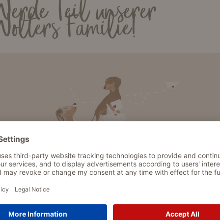
Werde Teil unserer
Wolters Familie!
tzt zum WOLTERS Newsletter anmelden und einen 10 % Gutschein