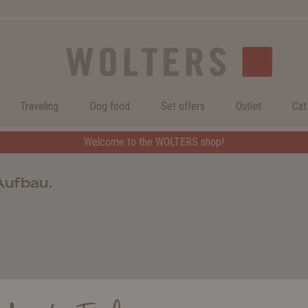
Traveling
Dog food
Set offers
Outlet
Cat
Welcome to the WOLTERS shop!
Aufbau.