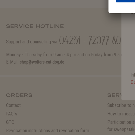
er
De
SERVICE HOTLINE
04231 - 72077-80
Support and counselling via:
Monday - Thursday from 9 am - 4 pm and on Friday from 9 am - 1 p
E-Mail:
shop@wolters-cat-dog.de
In
Da
ORDERS
SERVICE
Contact
Subscribe to n
FAQ`s
How to measu
GTC
Participation 
for sweepstak
Revocation instructions and revocation form