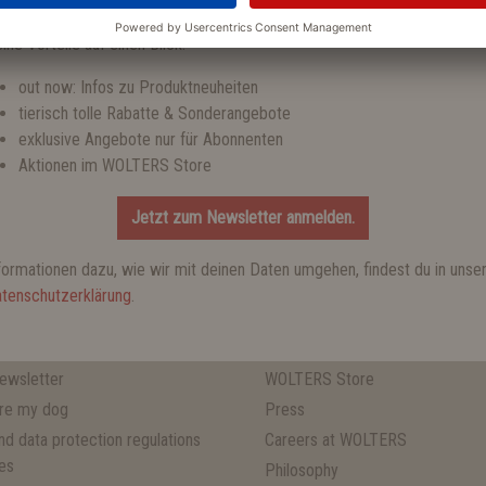
halten!
ine Vorteile auf einen Blick:
out now: Infos zu Produktneuheiten
NEWSLETTER
tierisch tolle Rabatte & Sonderangebote
With the WOLTERS newsletter you will never miss a
exklusive Angebote nur für Abonnenten
Aktionen im WOLTERS Store
Subscribe to the newsletter now.
m.
Jetzt zum Newsletter anmelden.
formationen dazu, wie wir mit deinen Daten umgehen, findest du in unse
tenschutzerklärung
.
S
ABOUT WOLTERS
ewsletter
WOLTERS Store
re my dog
Press
and data protection regulations
Careers at WOLTERS
es
Philosophy