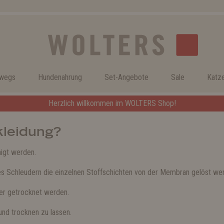
rwegs
Hundenahrung
Set-Angebote
Sale
Katz
Herzlich willkommen im WOLTERS Shop!
leidung?
igt werden.
kes Schleudern die einzelnen Stoffschichten von der Membran gelöst werd
der getrocknet werden.
nd trocknen zu lassen.