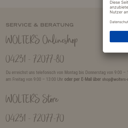
SERVICE & BERATUNG
WOLTERS Onlineshop
04231 - 72077-80
Du erreichst uns telefonisch von Montag bis Donnerstag von 9:00 – 
am Freitag von 9:00 – 13:00 Uhr
oder per E-Mail über
shop@wolters-c
WOLTERS Store
04231 - 72077-70