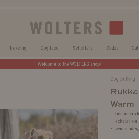
Traveling
Dog food
Set offers
Outlet
Cat
Welcome to the WOLTERS shop!
Dog clothing
Rukka
Warm
besonders l
schützt vor
wärmendes, 