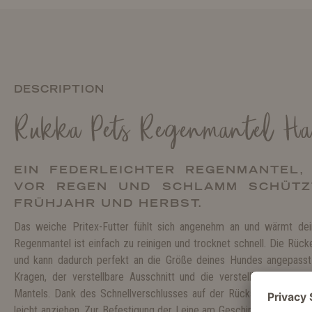
DESCRIPTION
Rukka Pets Regenmantel H
EIN FEDERLEICHTER REGENMANTEL,
VOR REGEN UND SCHLAMM SCHÜTZT
FRÜHJAHR UND HERBST.
Das weiche Pritex-Futter fühlt sich angenehm an und wärmt de
Regenmantel ist einfach zu reinigen und trocknet schnell. Die Rücke
und kann dadurch perfekt an die Größe deines Hundes angepass
Kragen, der verstellbare Ausschnitt und die verstellbare Taille 
Mantels. Dank des Schnellverschlusses auf der Rückseite mit einer
leicht anziehen. Zur Befestigung der Leine am Geschirr befindet si