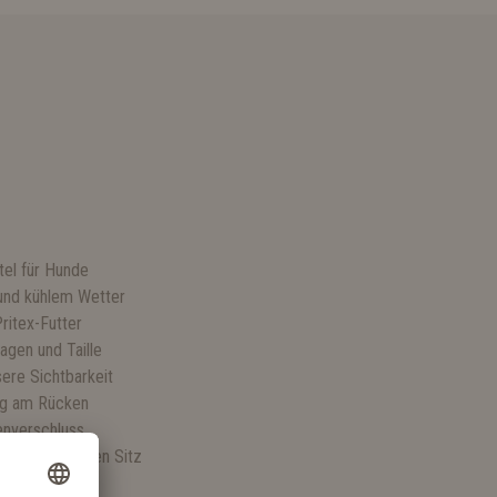
S
el für Hunde
und kühlem Wetter
ritex-Futter
agen und Taille
sere Sichtbarkeit
ng am Rücken
enverschluss
 optimieren den Sitz