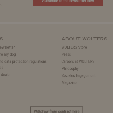
Subscribe to the newsletter now.
m.
S
ABOUT WOLTERS
ewsletter
WOLTERS Store
re my dog
Press
and data protection regulations
Careers at WOLTERS
es
Philosophy
 dealer
Soziales Engagement
Magazine
Withdraw from contract here