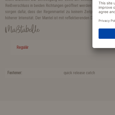
Reißverschluss in beiden Richtungen geöffnet werden kann. Elastisc
sorgen dafür, dass der Regenmantel zu keinem Zeitpunkt verrutscht
höherer Intensität. Der Mantel ist mit reflektierenden Details versehe
Maßtabelle
Regulär
Fastener:
quick release catch