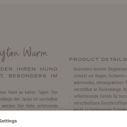
ayton Warm
PRODUCT DETAIL
 DER IHREN HUND
besonders leichter Regenmant
, BESONDERS IM
schützt vor Regen, Schlamm 
wärmendes, atmungsaktives P
verstellbar an Rückenlänge, Kr
inen Hund an kalten Tagen. Der
reflektierende Details für bes
nlänge der Jacke ist verstellbar
verschließbare Geschirröffnu
t werden. Der hohe, schützende
leicht zu bedienender Schnall
sorgen für einen guten Sitz des
Schlaufen an den Hinterbeinen
 Schnalle lässt sich der Mantel
ch am Rücken eine Öffnung, deren