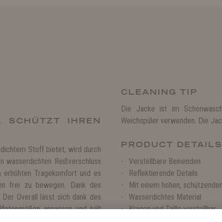
CLEANING TIP
Die Jacke ist im Schonwasch
L SCHÜTZT IHREN
Weichspüler verwenden. Die Jack
PRODUCT DETAIL
dichtem Stoff bietet, wird durch
en wasserdichten Reißverschluss
Verstellbare Beinenden
en erhöhten Tragekomfort und es
Reflektierende Details
gen frei zu bewegen. Dank des
Mit einem hohen, schützende
 Der Overall lässt sich dank des
Wasserdichtes Material
 Pfotengrößen anpassen und hält
Kragen und Taille verstellbar
arer Halsausschnitt verleihen dem