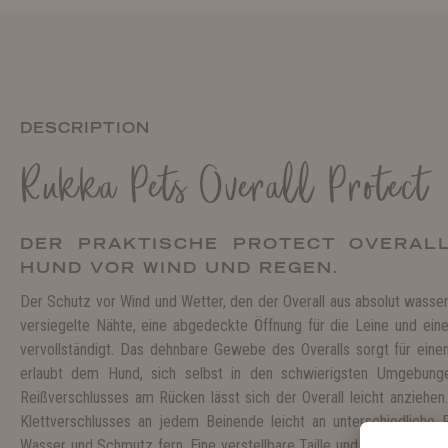
DESCRIPTION
Rukka Pets Overall Protect
DER PRAKTISCHE PROTECT OVERAL
HUND VOR WIND UND REGEN.
Der Schutz vor Wind und Wetter, den der Overall aus absolut wasser
versiegelte Nähte, eine abgedeckte Öffnung für die Leine und ein
vervollständigt. Das dehnbare Gewebe des Overalls sorgt für ein
erlaubt dem Hund, sich selbst in den schwierigsten Umgebun
Reißverschlusses am Rücken lässt sich der Overall leicht anziehen.
Klettverschlusses an jedem Beinende leicht an unterschiedliche
Wasser und Schmutz fern. Eine verstellbare Taille und ein verstellb