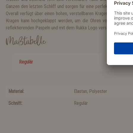
Ganzen den letzten Schliff und sorgen für eine perfekte Passform 
Overall verfügt über einen hohen, verstellbaren Kragen, um den Ha
Kragen kann hochgeklappt werden, um die Ohren vor dem Wind zu
reflektierenden Paspeln und mit dem Rukka Logo versehen.
Maßtabelle
Regulär
Material:
Elastan
, Polyester
Schnitt:
Regulär