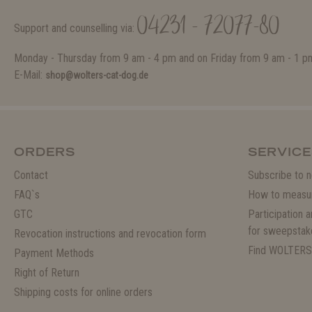
04231 - 72077-80
Support and counselling via:
Monday - Thursday from 9 am - 4 pm and on Friday from 9 am - 1 p
E-Mail:
shop@wolters-cat-dog.de
ORDERS
SERVICE
Contact
Subscribe to n
FAQ`s
How to measu
GTC
Participation 
for sweepstak
Revocation instructions and revocation form
Find WOLTERS
Payment Methods
Right of Return
Shipping costs for online orders