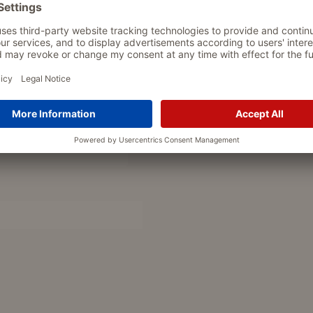
und einen optimalen Schutz. Der
ls Ihres Hundes abzudecken. Der
 schützen. Der Overall ist mit