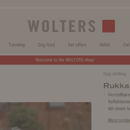
Traveling
Dog food
Set offers
Outlet
Cat
Welcome to the WOLTERS shop!
Welcome to the WOLTERS shop!
Dog clothing
Rukka 
Verstellbar
Reflektieren
Mit einem h
More produc