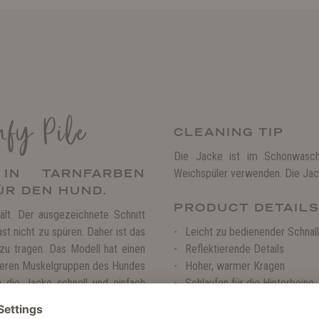
mfy Pile
CLEANING TIP
Die Jacke ist im Schonwasch
IN TARNFARBEN
Weichspüler verwenden. Die Jack
ÜR DEN HUND.
PRODUCT DETAIL
ält. Der ausgezeichnete Schnitt
t nicht zu spüren. Daher ist das
Leicht zu bedienender Schnal
 zu tragen. Das Modell hat einen
Reflektierende Details
ößeren Muskelgruppen des Hundes
Hoher, warmer Kragen
h die Jacke schnell und einfach
Schlaufen für die Hinterbeine
dass die Jacke nicht verrutscht.
Kragen und Taille verstellbar
acke bei Aktivitäten mit höherer