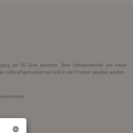
gang bei 30 Grad waschbar. Bitte Feinwaschmittel und keinen
e sollte luftgetrocknet und nicht in den Trockner gegeben werden.
S
lenverschluss