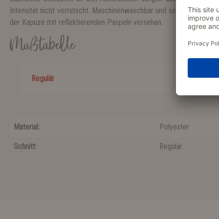
Intensität nicht verrutscht. Maschinenwaschbar und schnell trockne
der Kapuze mit reflektierenden Paspeln versehen.
Maßtabelle
Regulär
Material:
Polyester
Schnitt:
Regulär