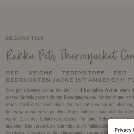
DESCRIPTION
Rukka Pets Thermojacket Co
DER WEICHE TEDDYSTOFF DER 
BEDRUCKTEN JACKE IST ANGENEHM F
Eine gut sitzende Jacke, die den Hund bei kalten Wetter warm h
dieses Modells passt sich den Bewegungen des Hundes an und ist fas
Modell perfekt für einen Hund, der es nicht gewohnt ist, Kleidung
hohen, wärmenden Kragen. Ein gut geschnittener Saum hält die gr
warm. Dank des Schnellverschlusses mit einer Schnalle lässt sic
anziehen. Das verstellbare Gummiband am Taillenbund stellt sicher, 
Elastische Schlaufen an den Hinterbeinen sorgen dafür, dass die J