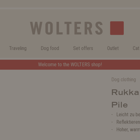
Traveling
Dog food
Set offers
Outlet
Cat
Welcome to the WOLTERS shop!
Dog clothing
Rukka
Pile
Leicht zu b
Reflektieren
Hoher, war