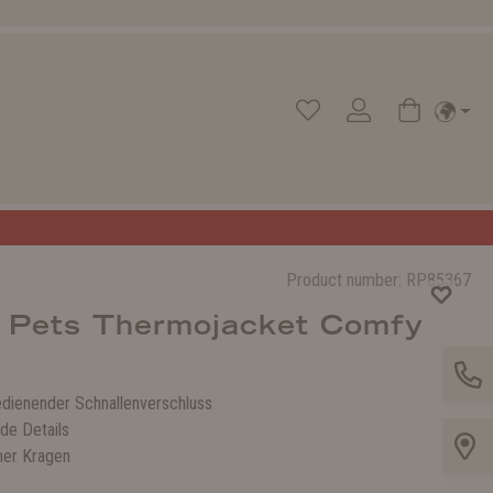
Product number:
RP85367
 Pets Thermojacket Comfy
edienender Schnallenverschluss
de Details
mer Kragen