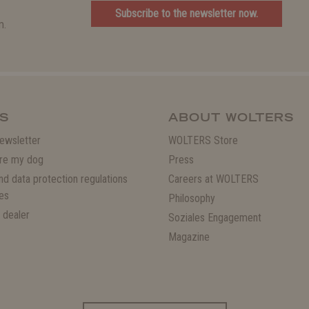
Subscribe to the newsletter now.
m.
S
ABOUT WOLTERS
ewsletter
WOLTERS Store
re my dog
Press
and data protection regulations
Careers at WOLTERS
es
Philosophy
 dealer
Soziales Engagement
Magazine