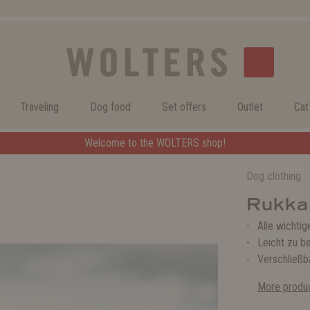
Traveling
Dog food
Set offers
Outlet
Cat
Welcome to the WOLTERS shop!
Dog clothing
Rukka
Alle wichtig
Leicht zu b
Verschließb
More produc