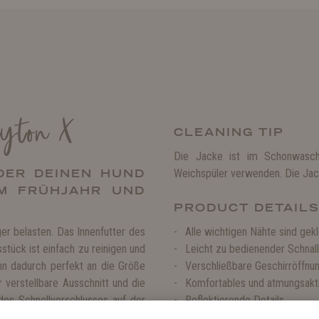
ayton X
CLEANING TIP
Die Jacke ist im Schonwasch
DER DEINEN HUND
Weichspüler verwenden. Die Jack
IM FRÜHJAHR UND
PRODUCT DETAIL
er belasten. Das Innenfutter des
Alle wichtigen Nähte sind gek
tück ist einfach zu reinigen und
Leicht zu bedienender Schnal
ann dadurch perfekt an die Größe
Verschließbare Geschirröffn
verstellbare Ausschnitt und die
Komfortables und atmungsakti
 des Schnellverschlusses auf der
Reflektierende Details
n. Zur Befestigung der Leine am
Schlaufen für die Hinterbeine