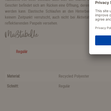
Geschirr befindet sich am Rücken eine Öffnung, deren Reißverschlu
werden kann. Elastische Schlaufen an den Hinterbeinen sorgen 
keinem Zeitpunkt verrutscht, auch nicht bei Aktivitäten mit höhere
reflektierenden Paspeln versehen.
Maßtabelle
Regulär
Material:
Recycled Polyester
Schnitt:
Regulär