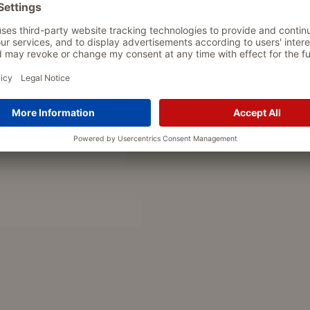
ss in beiden Richtungen geöffnet
Kragen und Taille verstellbar
dafür, dass der Regenmantel zu
Anpassbare Rückenlänge
r Intensität. Der Mantel ist mit
Federleicht und angenehm zu 