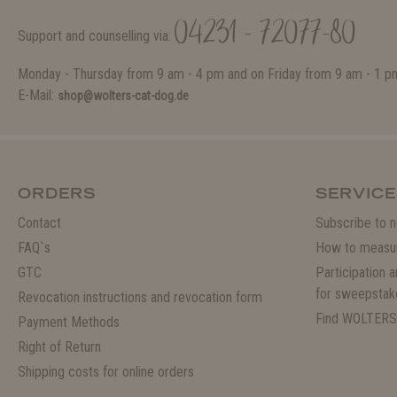
04231 - 72077-80
Support and counselling via:
Monday - Thursday from 9 am - 4 pm and on Friday from 9 am - 1 p
E-Mail:
shop@wolters-cat-dog.de
ORDERS
SERVICE
Contact
Subscribe to n
FAQ`s
How to measu
GTC
Participation 
for sweepstak
Revocation instructions and revocation form
Find WOLTERS
Payment Methods
Right of Return
Shipping costs for online orders