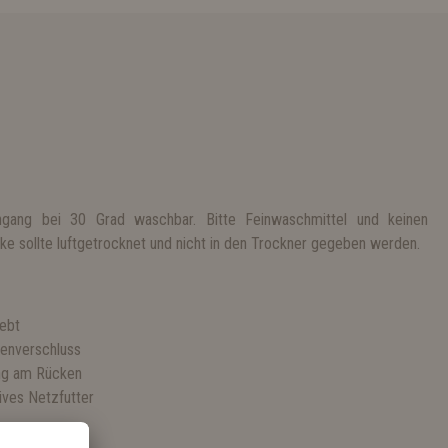
gang bei 30 Grad waschbar. Bitte Feinwaschmittel und keinen
e sollte luftgetrocknet und nicht in den Trockner gegeben werden.
S
lebt
lenverschluss
ung am Rücken
ves Netzfutter