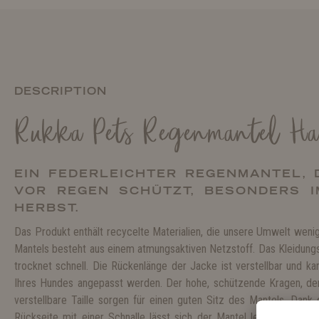
DESCRIPTION
Rukka Pets Regenmantel H
EIN FEDERLEICHTER REGENMANTEL, 
VOR REGEN SCHÜTZT, BESONDERS 
HERBST.
Das Produkt enthält recycelte Materialien, die unsere Umwelt wenig
Mantels besteht aus einem atmungsaktiven Netzstoff. Das Kleidungss
trocknet schnell. Die Rückenlänge der Jacke ist verstellbar und k
Ihres Hundes angepasst werden. Der hohe, schützende Kragen, der 
verstellbare Taille sorgen für einen guten Sitz des Mantels. Dank
Rückseite mit einer Schnalle lässt sich der Mantel leicht anziehe