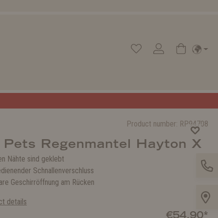
Product number:
RP94708
 Pets Regenmantel Hayton X
en Nähte sind geklebt
edienender Schnallenverschluss
are Geschirröffnung am Rücken
t details
€54.90*