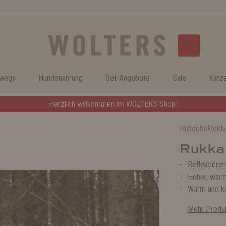
rwegs
Hundenahrung
Set-Angebote
Sale
Katz
Herzlich willkommen im WOLTERS Shop!
Hundebekleid
Rukka 
Reflektieren
Hoher, war
Warm und k
Mehr Produk