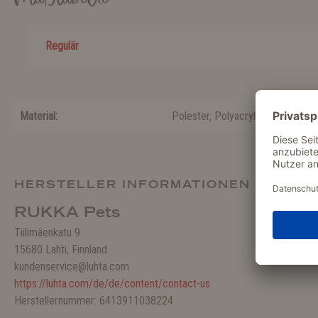
Regulär
Material:
Polester
, Polyacryl
HERSTELLER INFORMATIONEN
RUKKA Pets
Tiilimäenkatu 9
15680 Lahti, Finnland
kundenservice@luhta.com
https://luhta.com/de/de/content/contact-us
Herstellernummer: 6413911038224