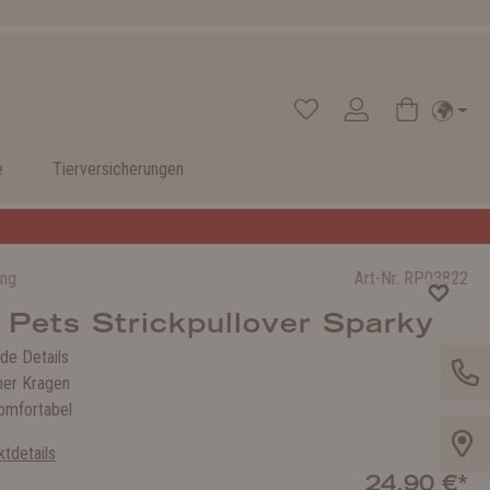
e
Tierversicherungen
ung
Art-Nr.
RP03822
Pets Strickpullover Sparky
de Details
mer Kragen
omfortabel
tdetails
24,90 €*