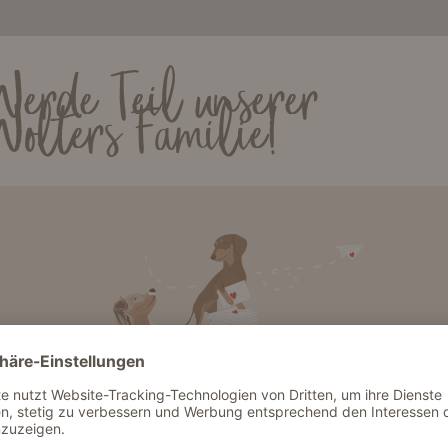
WOLTERS hilft Einstein
Werde Teil unserer
Wolters Familie!
▼Klicke hier, um mehr zu sehen