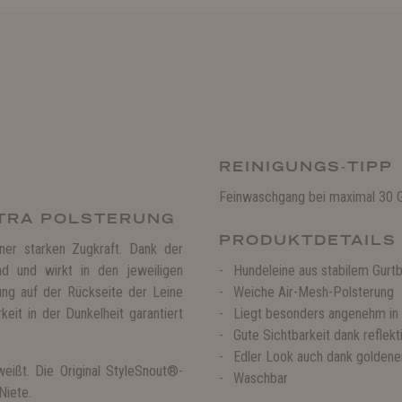
REINIGUNGS-TIPP
Feinwaschgang bei maximal 30 Gr
XTRA POLSTERUNG
PRODUKTDETAILS
ner starken Zugkraft. Dank der
nd und wirkt in den jeweiligen
Hundeleine aus stabilem Gurtb
ung auf der Rückseite der Leine
Weiche Air-Mesh-Polsterung
eit in der Dunkelheit garantiert
Liegt besonders angenehm in
Gute Sichtbarkeit dank refle
Edler Look auch dank golde
weißt. Die Original StyleSnout®-
Waschbar
Niete.