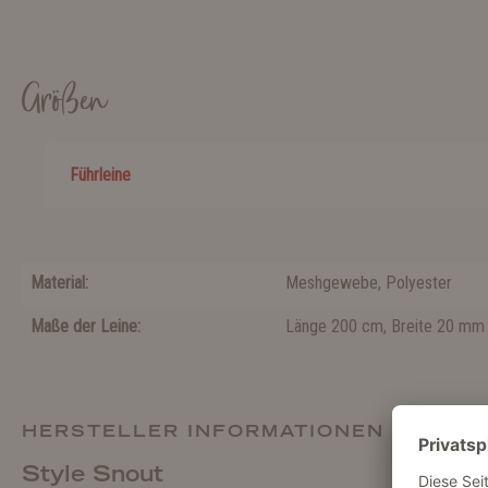
Größen
Führleine
Material:
Meshgewebe
, Polyester
Maße der Leine:
Länge 200 cm, Breite 20 mm
HERSTELLER INFORMATIONEN
Style Snout