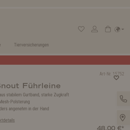
e
Tierversicherungen
Art-Nr.
15752
nout Führleine
aus stabilem Gurtband, starke Zugkraft
Mesh-Polsterung
ders angenehm in der Hand
tdetails
48,00 €*