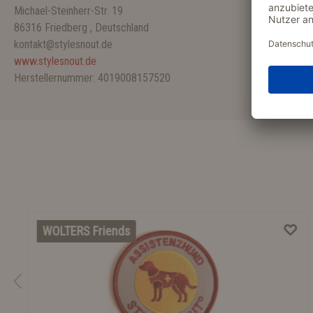
Michael-Steinherr-Str. 19
86316 Friedberg , Deutschland
kontakt@stylesnout.de
www.stylesnout.de
Herstellernummer: 4019008157520
WOLTERS Friends