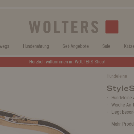
rwegs
Hundenahrung
Set-Angebote
Sale
Katz
Herzlich willkommen im WOLTERS Shop!
Hundeleine
StyleS
Hundeleine 
Weiche Air-
Liegt beson
Mehr Produk