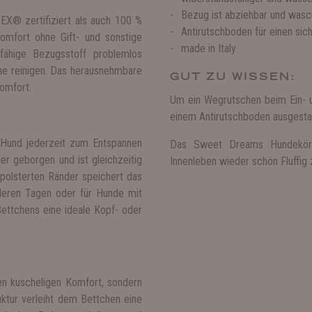
Bezug ist abziehbar und wasc
X® zertifiziert als auch 100 %
Antirutschboden für einen sic
komfort ohne Gift- und sonstige
made in Italy
fähige Bezugsstoff problemlos
e reinigen. Das herausnehmbare
GUT ZU WISSEN:
omfort.
Um ein Wegrutschen beim Ein- 
einem Antirutschboden ausgestat
Hund jederzeit zum Entspannen
Das Sweet Dreams Hundekörpc
er geborgen und ist gleichzeitig
Innenleben wieder schön Fluffig
polsterten Ränder speichert das
leren Tagen oder für Hunde mit
ettchens eine ideale Kopf- oder
n kuscheligen Komfort, sondern
uktur verleiht dem Bettchen eine