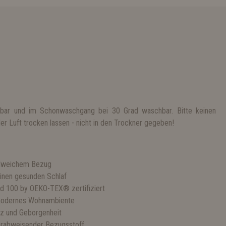
hbar und im Schonwaschgang bei 30 Grad waschbar. Bitte keinen
r Luft trocken lassen - nicht in den Trockner gegeben!
helweichem Bezug
einen gesunden Schlaf
d 100 by OEKO-TEX® zertifiziert
n modernes Wohnambiente
tz und Geborgenheit
erabweisender Bezugsstoff