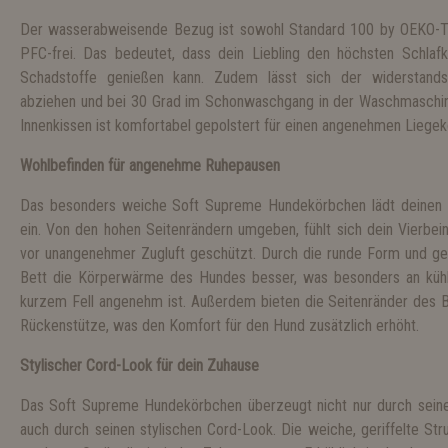
Der wasserabweisende Bezug ist sowohl Standard 100 by OEKO-TE
PFC-frei. Das bedeutet, dass dein Liebling den höchsten Schlaf
Schadstoffe genießen kann. Zudem lässt sich der widerstands
abziehen und bei 30 Grad im Schonwaschgang in der Waschmaschin
Innenkissen ist komfortabel gepolstert für einen angenehmen Liegek
Wohlbefinden für angenehme Ruhepausen
Das besonders weiche Soft Supreme Hundekörbchen lädt deinen 
ein. Von den hohen Seitenrändern umgeben, fühlt sich dein Vierbein
vor unangenehmer Zugluft geschützt. Durch die runde Form und ge
Bett die Körperwärme des Hundes besser, was besonders an küh
kurzem Fell angenehm ist. Außerdem bieten die Seitenränder des B
Rückenstütze, was den Komfort für den Hund zusätzlich erhöht.
Stylischer Cord-Look für dein Zuhause
Das Soft Supreme Hundekörbchen überzeugt nicht nur durch seine
auch durch seinen stylischen Cord-Look. Die weiche, geriffelte Str