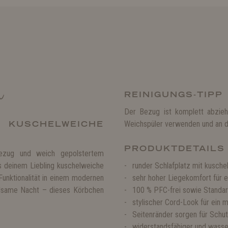
n
REINIGUNGS-TIPP
Der Bezug ist komplett abzie
 KUSCHELWEICHE
Weichspüler verwenden und an de
PRODUKTDETAILS
bezug und weich gepolstertem
s deinem Liebling kuschelweiche
runder Schlafplatz mit kusc
unktionalität in einem modernen
sehr hoher Liegekomfort für 
olsame Nacht – dieses Körbchen
100 % PFC-frei sowie Standar
stylischer Cord-Look für ei
Seitenränder sorgen für Schu
widerstandsfähiger und wass