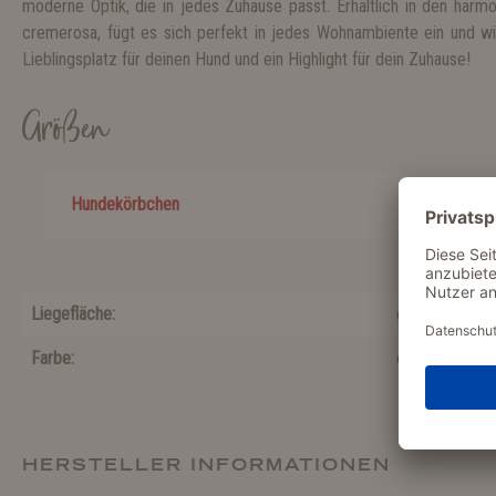
moderne Optik, die in jedes Zuhause passt. Erhältlich in den harm
cremerosa, fügt es sich perfekt in jedes Wohnambiente ein und 
Lieblingsplatz für deinen Hund und ein Highlight für dein Zuhause!
Größen
Hundekörbchen
Liegefläche:
ø 25 cm
Farbe:
cremerosa
HERSTELLER INFORMATIONEN