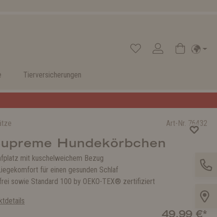
e
Tierversicherungen
ätze
Art-Nr.
76432
Supreme Hundekörbchen
afplatz mit kuschelweichem Bezug
Liegekomfort für einen gesunden Schlaf
rei sowie Standard 100 by OEKO-TEX® zertifiziert
tdetails
49,99 €*