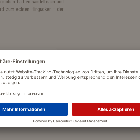
onischen Farben sandelbraun und
wird zum echten Hingucker – der