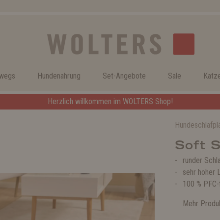
rwegs
Hundenahrung
Set-Angebote
Sale
Katz
Herzlich willkommen im WOLTERS Shop!
Hundeschlafpl
Soft 
runder Schl
sehr hoher 
100 % PFC-f
Mehr Produk