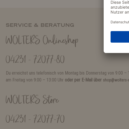
SERVICE & BERATUNG
WOLTERS Onlineshop
04231 - 72077-80
Du erreichst uns telefonisch von Montag bis Donnerstag von 9:00 – 
am Freitag von 9:00 – 13:00 Uhr
oder per E-Mail über
shop@wolters-c
WOLTERS Store
04231 - 72077-70