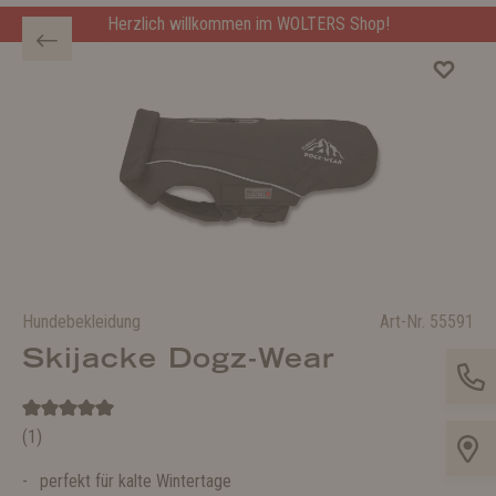
Herzlich willkommen im WOLTERS Shop!
Hundebekleidung
Art-Nr.
55591
Skijacke Dogz-Wear
(1)
perfekt für kalte Wintertage