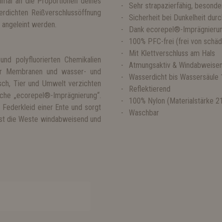
imal an die Proportionen deines
Sehr strapazierfähig, besonde
rdichten Reißverschlussöffnung
Sicherheit bei Dunkelheit dur
t angeleint werden.
Dank ecorepel®-Imprägnieru
100% PFC-frei (frei von schädl
Mit Klettverschluss am Hals
und polyfluorierten Chemikalien
Atmungsaktiv & Windabweise
ter Membranen und wasser- und
Wasserdicht bis Wassersäule
ch, Tier und Umwelt verzichten
Reflektierend
iche „ecorepel®-Imprägnierung“.
100% Nylon (Materialstärke 
Federkleid einer Ente und sorgt
Waschbar
 ist die Weste windabweisend und