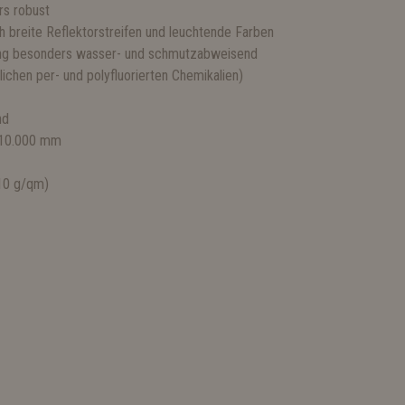
rs robust
ch breite Reflektorstreifen und leuchtende Farben
ng besonders wasser- und schmutzabweisend
ichen per- und polyfluorierten Chemikalien)
nd
 10.000 mm
210 g/qm)