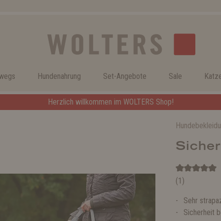
rwegs
Hundenahrung
Set-Angebote
Sale
Katz
Herzlich willkommen im WOLTERS Shop!
Hundebekleid
Sicher
(1)
Sehr strapa
Sicherheit b