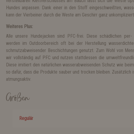
verstellbaren Klettverschlusses am Bauch lässt sich die Weste opt
Hundes anpassen. Dank einer in den Stoff eingeschweißten, wasse
kann der Vierbeiner durch die Weste am Geschirr ganz unkomplizier
Weiteres Plus:
Alle unsere Hundejacken sind PFC-frei. Diese schädlichen per- 
werden im Outdoorbereich oft bei der Herstellung wasserdich
schmutzabweisender Beschichtungen genutzt. Zum Wohl von Mens
wir vollständig auf PFC und nutzen stattdessen die umweltfreundl
Diese imitiert den natürlichen wasserabweisenden Schutz wie beim 
so dafür, dass die Produkte sauber und trocken bleiben. Zusätzlich
atmungsaktiv.
Größen
Regulär