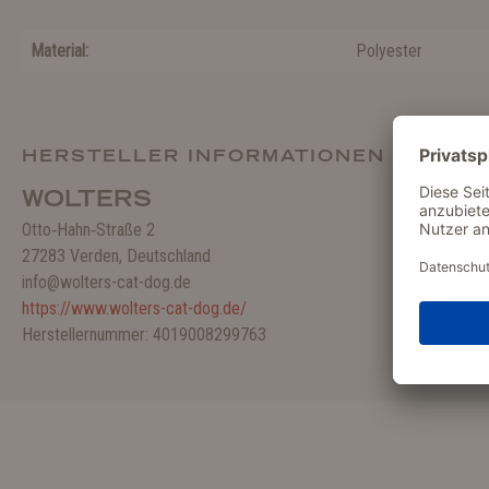
Material:
Polyester
HERSTELLER INFORMATIONEN
WOLTERS
Otto‑Hahn‑Straße 2
27283 Verden, Deutschland
info@wolters-cat-dog.de
https://www.wolters-cat-dog.de/
Herstellernummer: 4019008299763