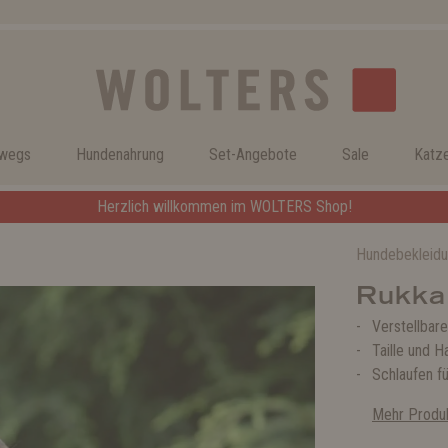
rwegs
Hundenahrung
Set-Angebote
Sale
Katz
Herzlich willkommen im WOLTERS Shop!
Hundebekleid
Rukka
Verstellbar
Taille und H
Schlaufen fü
Mehr Produk