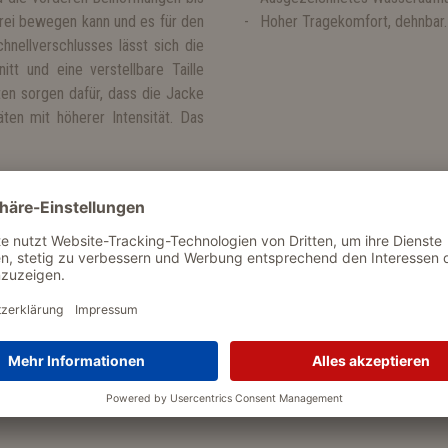
rei bewegen kann und es für den
Hoher Tragekomfort, dehnbar
nellverschlusses lässt sich die
itt und eine verstellbare Taille
ten sorgen dafür, dass die Jacke
äten mit höherer Intensität. Das