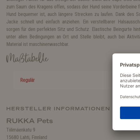
zum Saum des Kragens offen, sodass der Hund seine Vorderbeine f
Hund bequemer ist, auch längere Strecken zu laufen. Dank des Sch
Jacke schnell und einfach anziehen. Ein verstellbarer Halsausschn
sorgen für den perfekten Sitz und Schutz. Elastische Beingurte hin
unter allen Bedingungen an Ort und Stelle bleibt, auch bei Aktivit
Material ist maschinenwaschbar.
Maßtabelle
Regulär
HERSTELLER INFORMATIONEN
RUKKA Pets
Tiilimäenkatu 9
15680 Lahti, Finnland