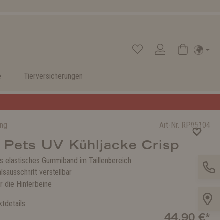
e
Tierversicherungen
ung
Art-Nr.
RP05104
 Pets UV Kühljacke Crisp
es elastisches Gummiband im Taillenbereich
alsausschnitt verstellbar
r die Hinterbeine
tdetails
44,90 €*