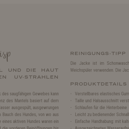
isp
REINIGUNGS-TIPP
Die Jacke ist im Schonwasch
LL UND DIE HAUT
Weichspüler verwenden. Die Jack
EN UV-STRAHLEN
PRODUKTDETAILS
nk des saugfähigen Gewebes kann
Verstellbares elastisches Gum
enz des Mantels basiert auf dem
Taille und Halsausschnitt verst
Wasser ausgespült, ausgewrungen
Schlaufen für die Hinterbeine
en Bauch des Hundes, von wo aus
Leicht zu bedienender Schnal
e eines aktiven Hundes waren ein
Einfache Handhabung: mit kal
d die vorderen Beinöffnungen bis
Ausgezeichnetes Wasserauf