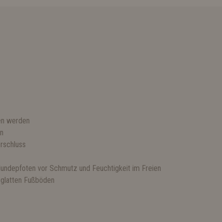
en werden
en
erschluss
undepfoten vor Schmutz und Feuchtigkeit im Freien
f glatten Fußböden