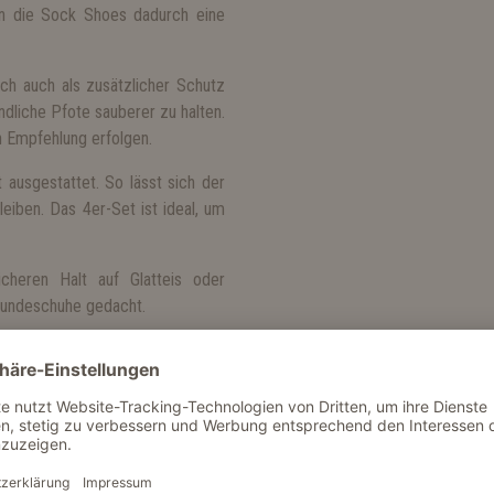
en die Sock Shoes dadurch eine
ch auch als zusätzlicher Schutz
dliche Pfote sauberer zu halten.
n Empfehlung erfolgen.
ausgestattet. So lässt sich der
eiben. Das 4er-Set ist ideal, um
cheren Halt auf Glatteis oder
-Hundeschuhe gedacht.