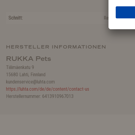
Schnitt:
Regulär
HERSTELLER INFORMATIONEN
RUKKA Pets
Tiilimäenkatu 9
15680 Lahti, Finnland
kundenservice@luhta.com
https://luhta.com/de/de/content/contact-us
Herstellernummer: 6413910967013