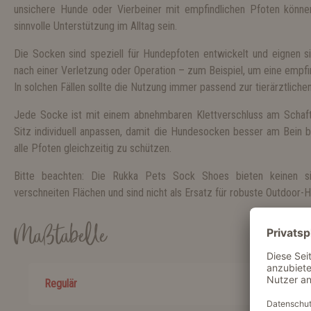
unsichere Hunde oder Vierbeiner mit empfindlichen Pfoten könn
sinnvolle Unterstützung im Alltag sein.
Die Socken sind speziell für Hundepfoten entwickelt und eignen si
nach einer Verletzung oder Operation – zum Beispiel, um eine empfin
In solchen Fällen sollte die Nutzung immer passend zur tierärztliche
Jede Socke ist mit einem abnehmbaren Klettverschluss am Schaft 
Sitz individuell anpassen, damit die Hundesocken besser am Bein bl
alle Pfoten gleichzeitig zu schützen.
Bitte beachten: Die Rukka Pets Sock Shoes bieten keinen si
verschneiten Flächen und sind nicht als Ersatz für robuste Outdoor
Maßtabelle
Regulär