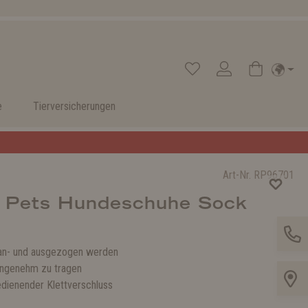
e
Tierversicherungen
Art-Nr.
RP96701
 Pets Hundeschuhe Sock
 an- und ausgezogen werden
angenehm zu tragen
edienender Klettverschluss