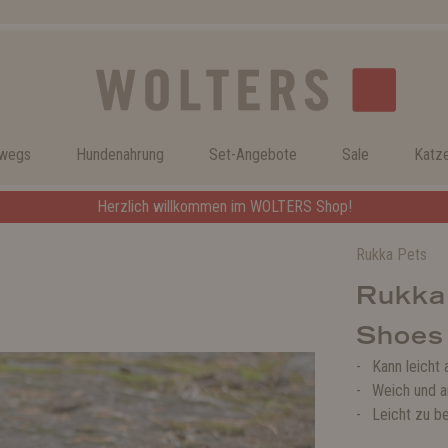
rwegs
Hundenahrung
Set-Angebote
Sale
Katz
Herzlich willkommen im WOLTERS Shop!
Rukka Pets
Rukka
Shoes
Kann leicht
Weich und 
Leicht zu b