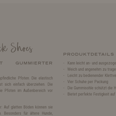
ck Shoes
PRODUKTDETAILS
T GUMMIERTER
Kann leicht an- und ausgezog
Weich und angenehm zu trag
Leicht zu bedienender Klettv
indliche Pfoten. Die elastisch
Vier Schuhe per Packung
t sich einfach überziehen. Die
Die Gummisohle schützt die H
die Pfoten im Außenbereich vor
Bietet perfekte Festigkeit au
r: Auf glatten Böden können sie
. Besonders für ältere Hunde,