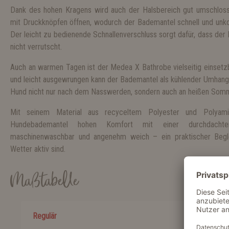
Dank des hohen Kragens wird auch der Halsbereich gut umschloss
mit Druckknöpfen öffnen, wodurch der Bademantel schnell und unko
Der leicht zu bedienende Schnallenverschluss sorgt dafür, dass der 
nicht verrutscht.
Auch an warmen Tagen ist der Medea X Bathrobe vielseitig einsetzb
und leicht ausgewrungen kann der Bademantel als kühlender Umhang 
Hund nicht nur nach dem Nasswerden, sondern auch an heißen Som
Mit seinem Material aus recyceltem Polyester und Polyam
Hundebademantel hohen Komfort mit einer durchdachten M
maschinenwaschbar und angenehm weich – ein praktischer Begle
Wetter aktiv sind.
Maßtabelle
Regulär