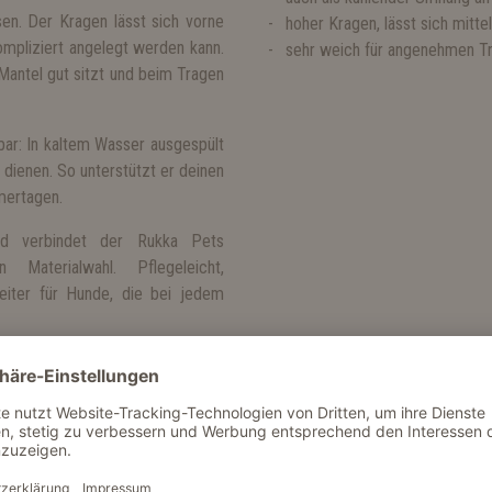
en. Der Kragen lässt sich vorne
hoher Kragen, lässt sich mitt
mpliziert angelegt werden kann.
sehr weich für angenehmen T
Mantel gut sitzt und beim Tragen
ar: In kaltem Wasser ausgespült
dienen. So unterstützt er deinen
mertagen.
id verbindet der Rukka Pets
aterialwahl. Pflegeleicht,
iter für Hunde, die bei jedem