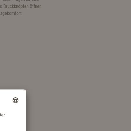
els Druckknöpfen öffnen
ragekomfort