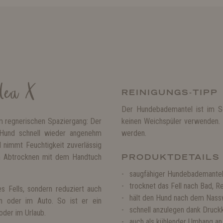
dea X
REINIGUNGS-TIPP
Der Hundebademantel ist im S
 regnerischen Spaziergang: Der
keinen Weichspüler verwenden. 
Hund schnell wieder angenehm
werden.
 nimmt Feuchtigkeit zuverlässig
im Abtrocknen mit dem Handtuch
PRODUKTDETAILS
saugfähiger Hundebademantel
trocknet das Fell nach Bad,
s Fells, sondern reduziert auch
hält den Hund nach dem Nas
n oder im Auto. So ist er ein
schnell anzulegen dank Druck
oder im Urlaub.
auch als kühlender Umhang an