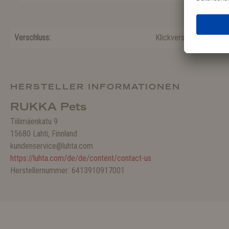
Verschluss:
Klickverschluss
HERSTELLER INFORMATIONEN
RUKKA Pets
Tiilimäenkatu 9
15680 Lahti, Finnland
kundenservice@luhta.com
https://luhta.com/de/de/content/contact-us
Herstellernummer: 6413910917001