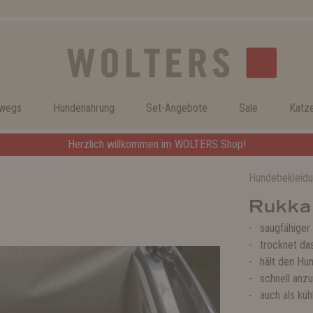
rwegs
Hundenahrung
Set-Angebote
Sale
Katz
Herzlich willkommen im WOLTERS Shop!
Hundebekleid
Rukka
saugfähiger
trocknet da
hält den H
schnell anz
auch als kü