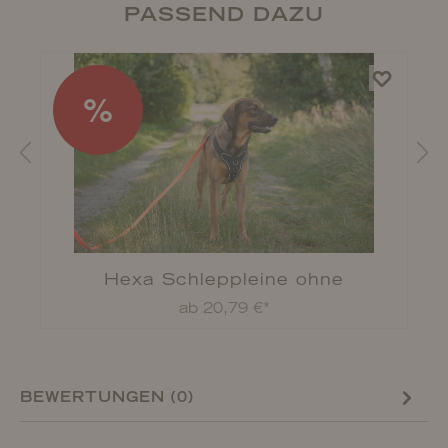
PASSEND DAZU
%
Hexa Schleppleine ohne
Handschlaufe
ab 20,79 €*
BEWERTUNGEN (0)