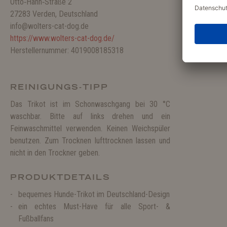
Otto‑Hahn‑Straße 2
27283 Verden, Deutschland
info@wolters-cat-dog.de
https://www.wolters-cat-dog.de/
Herstellernummer: 4019008185318
REINIGUNGS-TIPP
Das Trikot ist im Schonwaschgang bei 30 °C
waschbar. Bitte auf links drehen und ein
Feinwaschmittel verwenden. Keinen Weichspüler
benutzen. Zum Trocknen lufttrocknen lassen und
nicht in den Trockner geben.
PRODUKTDETAILS
bequemes Hunde-Trikot im Deutschland-Design
ein echtes Must-Have für alle Sport- &
Fußballfans