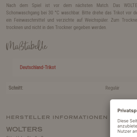
Nach dem Spiel ist vor dem nächsten Match. Das WOLTERS
Schonwaschgang bei 30 °C waschbar. Bitte drehe das Trikot vor 
ein Feinwaschmittel und verzichte auf Weichspüler. Zum Trockne
trocknen und nicht in den Trockner gegeben werden.
Maßtabelle
Deutschland-Trikot
Schnitt:
Regulär
HERSTELLER INFORMATIONEN
WOLTERS