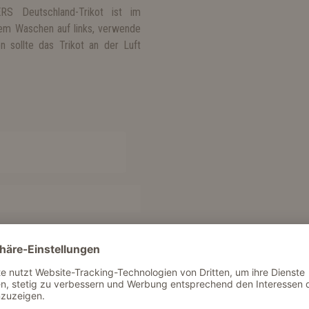
 Deutschland-Trikot ist im
dem Waschen auf links, verwende
n sollte das Trikot an der Luft