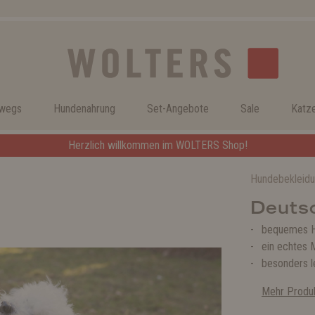
rwegs
Hundenahrung
Set-Angebote
Sale
Katz
Herzlich willkommen im WOLTERS Shop!
Hundebekleid
Deutsc
bequemes H
ein echtes M
besonders le
Mehr Produk