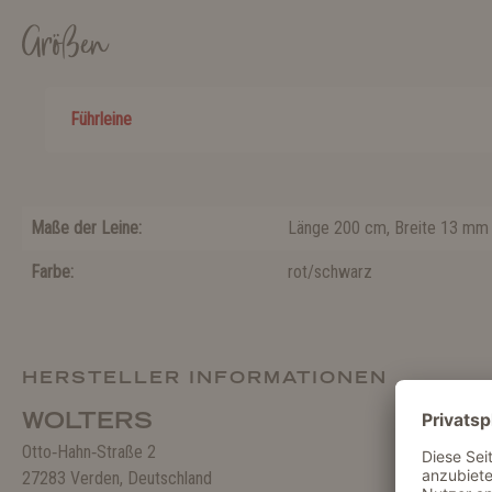
Größen
Führleine
Maße der Leine:
Länge 200 cm, Breite 13 mm
Farbe:
rot/schwarz
HERSTELLER INFORMATIONEN
WOLTERS
Otto‑Hahn‑Straße 2
27283 Verden, Deutschland