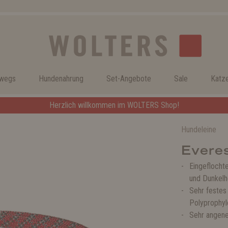
rwegs
Hundenahrung
Set-Angebote
Sale
Katz
Herzlich willkommen im WOLTERS Shop!
Hundeleine
Evere
Eingeflocht
und Dunkelh
Sehr festes
Polyprophyl
Sehr angen