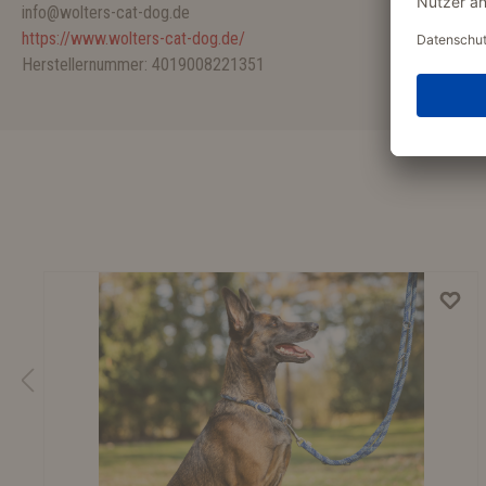
info@wolters-cat-dog.de
https://www.wolters-cat-dog.de/
Herstellernummer: 4019008221351