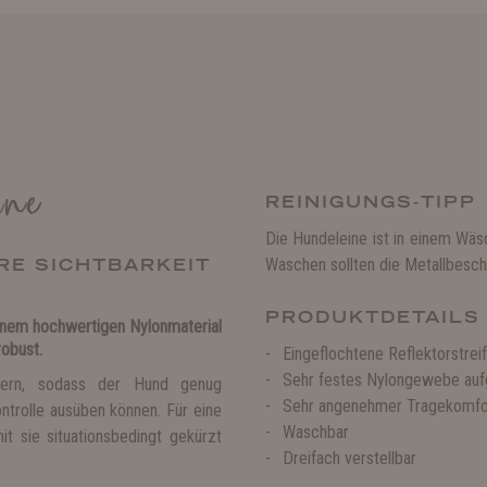
ine
REINIGUNGS-TIPP
Die Hundeleine ist in einem W
ERE SICHTBARKEIT
Waschen sollten die Metallbesch
PRODUKTDETAILS
inem hochwertigen Nylonmaterial
robust.
Eingeflochtene Reflektorstrei
Sehr festes Nylongewebe aufg
tern, sodass der Hund genug
Sehr angenehmer Tragekomfo
ntrolle ausüben können. Für eine
Waschbar
mit sie situationsbedingt gekürzt
Dreifach verstellbar