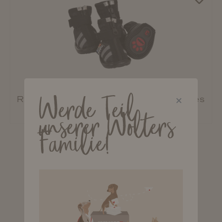
Werde Teil
Rukka Pets Hundeschuhe Step Shoes
ab 27,90 €*
unserer Wolters
Familie!