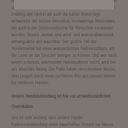
über die Jahre ein sehr breites Sortiment an Hundemänteln
und Hundepullovern sowohl für die kühle Übergangszeit im
Frühling und Herbst als auch die kalten Wintertage
entwickelt. Wir nutzen innovative, hochwertige Materialien,
die auch in der Outdoorindustrie für Menschen verwendet
werden. Unsere Jacken sind wind- und wasserabweisend,
atmungsaktiv und waschbar. Der größte Teil der
Hundemäntel hat einen wasserdichten Reißverschluss, um
die Leine an das Geschirr anlegen zu können. Und wer nach
einem schicken, wärmenden Hundepullover sucht, wird bei
uns ebenfalls fündig. Die Pullis haben verschiedene Muster,
überzeugen durch einen perfekten Sitz und passen kleinen
bis mittleren Hunden.
Unsere Hundebekleidung ist frei von umweltschädlichen
Chemikalien
Uns ist sehr wichtig, dass unsere Hunde-
Funktionsbekleidung einen dauerhaften Schutz vor Nässe