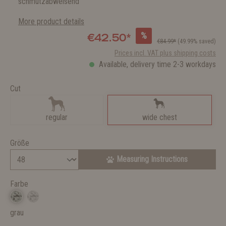
schmutzabweisend
More product details
%
€42.50*
€84.99*
(49.99% saved)
Prices incl. VAT plus shipping costs
Available, delivery time 2-3 workdays
Cut
regular
wide chest
Größe
Measuring Instructions
Farbe
grau