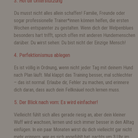
3. Hol dir Unterstützung
Du musst nicht alles allein schaffen! Familie, Freunde oder
sogar professionelle Trainer*innen können helfen, die ersten
Wochen entspannter zu gestalten. Wenn dich der Welpenblues
besonders hart trifft, sprich offen mit anderen Hundemenschen
darüber. Du wirst sehen: Du bist nicht der Einzige Mensch!
4. Perfektionismus ablegen
Es ist völlig in Ordnung, wenn nicht jeder Tag mit deinem Hund
nach Plan läuft. Mal klappt das Training besser, mal schlechter
– das ist normal. Erlaube dir, Fehler zu machen, und erinnere
dich daran, dass auch dein Fellknäuel noch lernen muss.
5. Der Blick nach vorn: Es wird einfacher!
Vielleicht fühlt sich alles gerade riesig an, aber dein kleiner
Wuff wird wachsen, lernen und sich immer besser in den Alltag
einfügen. In ein paar Monaten wirst du dich vielleicht gar nicht
mehr erinnern, wie es sich angefühlt hat, nachts um 3 Uhr im