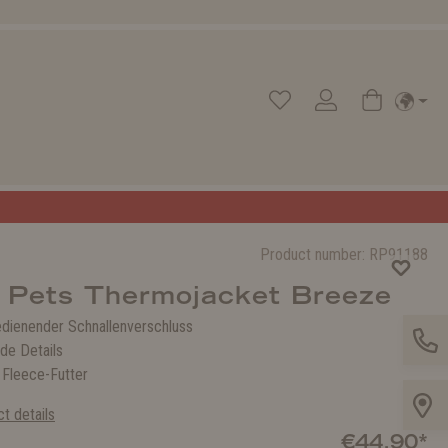
Product number:
RP91188
 Pets Thermojacket Breeze
edienender Schnallenverschluss
de Details
Fleece-Futter
t details
€44.90*