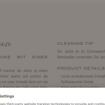
eeze
CLEANING TIP
Die Jacke ist im Schonwasch
ACKE MIT EINER
Weichspüler verwenden. Die Jack
PRODUCT DETAIL
toff machen die Jacke zu einem
 Futter wärmt und schützt die
Leicht zu bedienender Schnal
it einer Schnalle lässt sich die
Reflektierende Details
 Band in der Taille sorgt dafür,
Wärmendes Fleece-Futter
hlaufen an den Hinterbeinen wird
Mit einem hohen, schützende
cht bei intensiveren Aktivitäten.
Kragen und Taille verstellbar
Winddichtes und wasserfestes