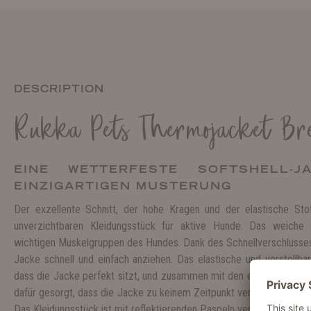
DESCRIPTION
Rukka Pets Thermojacket Br
EINE WETTERFESTE SOFTSHELL-J
EINZIGARTIGEN MUSTERUNG
Der exzellente Schnitt, der hohe Kragen und der elastische S
unverzichtbaren Kleidungsstück für aktive Hunde. Das weiche
wichtigen Muskelgruppen des Hundes. Dank des Schnellverschlusses m
Jacke schnell und einfach anziehen. Das elastische und verstellbare
dass die Jacke perfekt sitzt, und zusammen mit den elastischen Sc
dafür gesorgt, dass die Jacke zu keinem Zeitpunkt verrutscht, auch ni
Das Kleidungsstück ist mit reflektierenden Paspeln versehen.