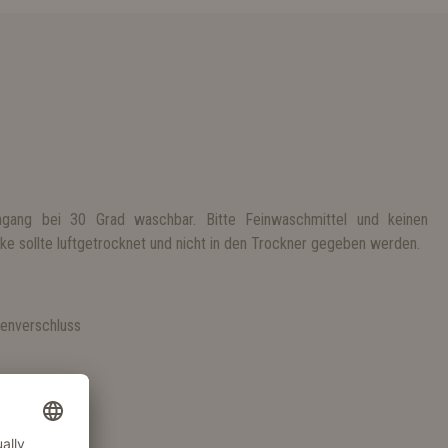
gang bei 30 Grad waschbar. Bitte Feinwaschmittel und keinen
e sollte luftgetrocknet und nicht in den Trockner gegeben werden.
S
lenverschluss
n Kragen
 Material