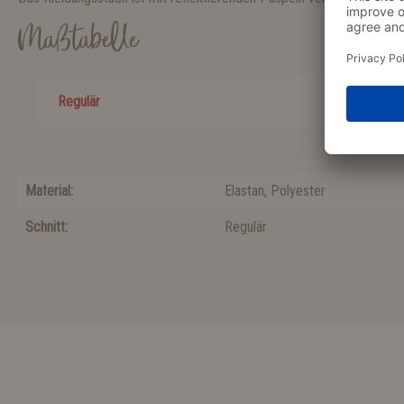
Maßtabelle
Regulär
Material:
Elastan
, Polyester
Schnitt:
Regulär