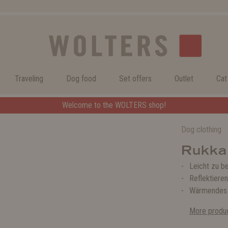
Traveling
Dog food
Set offers
Outlet
Cat
he WOLTERS shop!
Welcome to the WOLTERS shop!
Dog clothing
Rukka
Leicht zu b
Reflektieren
Wärmendes 
More produc