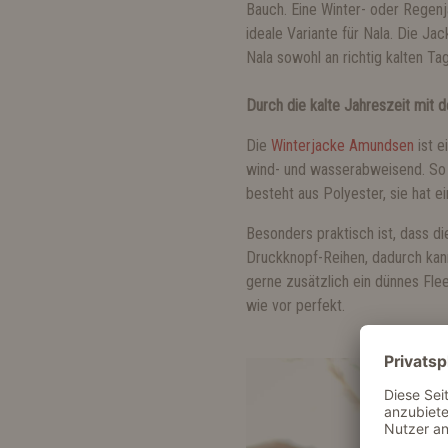
Bauch. Eine Winter- oder Regenja
ideale Variante für Nala. Die Ja
Nala sowohl an richtig kalten Ta
Durch die kalte Jahreszeit mit
Die
Winterjacke Amundsen
ist e
wind- und wasserabweisend. So i
besteht aus Polyester, sie hat 
Besonders praktisch ist, dass d
Druckknopf-Reihen, dadurch kann
gerne zusätzlich ein dünnes Fle
wie vor perfekt.