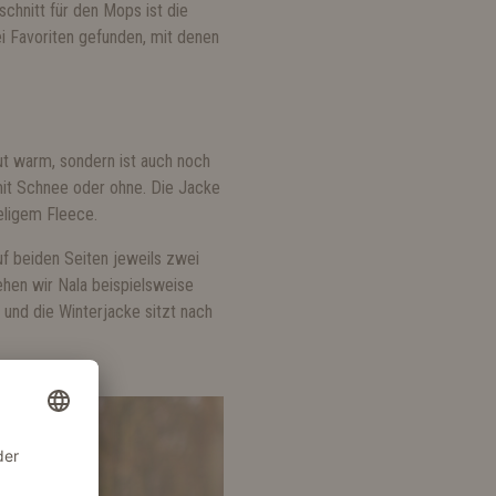
schnitt für den Mops ist die
ei Favoriten gefunden, mit denen
gut warm, sondern ist auch noch
mit Schnee oder ohne. Die Jacke
eligem Fleece.
f beiden Seiten jeweils zwei
hen wir Nala beispielsweise
 und die Winterjacke sitzt nach