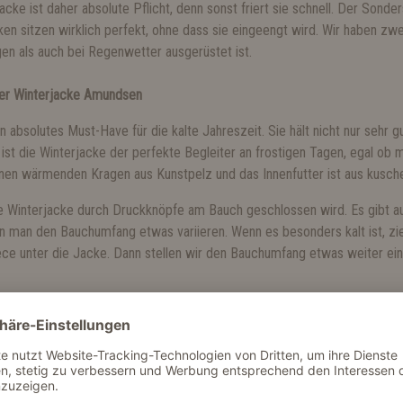
cke ist daher absolute Pflicht, denn sonst friert sie schnell. Der Sonder
cken sitzen wirklich perfekt, ohne dass sie eingeengt wird. Wir haben zw
gen als auch bei Regenwetter ausgerüstet ist.
 der Winterjacke Amundsen
in absolutes Must-Have für die kalte Jahreszeit. Sie hält nicht nur sehr 
st die Winterjacke der perfekte Begleiter an frostigen Tagen, egal ob 
einen wärmenden Kragen aus Kunstpelz und das Innenfutter ist aus kusch
ie Winterjacke durch Druckknöpfe am Bauch geschlossen wird. Es gibt au
 man den Bauchumfang etwas variieren. Wenn es besonders kalt ist, zie
ece unter die Jacke. Dann stellen wir den Bauchumfang etwas weiter ein