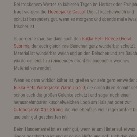
Bei trockenem Wetter an kühleren Tagen im Herbst oder Frühjah
trägt sie gern die
Fleecejacke Casual
. Die ist kuschelweich und
schützt besonders gut, wenn es morgens und abends mal etwas
frischer ist.
Supergerne mag sie dann auch den
Rukka Pets Fleece Overal
Subrima
, der auch gleich ihre Beinchen ganz wunderbar schützt.
Material ist wunderbar weich und an den Beinchen und am Bauch
wurde ein leicht zu reinigendes ebenfalls angenehm weiches
Material verwendet.
Wenn es dann wirklich kälter ist, greifen wir sehr gern entweder 
Rukka Pets Winterjacke Warm Up 2.0
, die durch ihren Schnitt se
schön auch die großen Gelenke schützt und sogar noch einen
herausnehmbaren kuschelweichen Loop am Hals hat oder zur
Outdoorjacke Xtra Strong
, die viel ebenfalls viel Tragekomfort b
und sehr gut geschnitten ist.
Beim Hundemantel ist es sehr gut, wenn er am Hinterlauf etwas
länger geschnitten ist und er so die Hüfte und ggf. auch das Knie