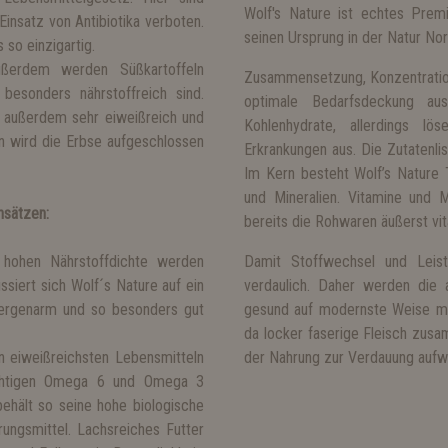
Wolf's Nature ist echtes Premi
Einsatz von Antibiotika verboten.
seinen Ursprung in der Natur No
so einzigartig.
ußerdem werden Süßkartoffeln
Zusammensetzung, Konzentration 
besonders nährstoffreich sind.
optimale Bedarfsdeckung aus
e außerdem sehr eiweißreich und
Kohlenhydrate, allerdings l
n wird die Erbse aufgeschlossen
Erkrankungen aus. Die Zutatenlis
Im Kern besteht Wolf’s Nature 
und Mineralien. Vitamine und 
nsätzen:
bereits die Rohwaren äußerst vit
 hohen Nährstoffdichte werden
Damit Stoffwechsel und Leist
ssiert sich Wolf´s Nature auf ein
verdaulich. Daher werden die 
llergenarm und so besonders gut
gesund auf modernste Weise mec
da locker faserige Fleisch zus
n eiweißreichsten Lebensmitteln
der Nahrung zur Verdauung aufwe
ichtigen Omega 6 und Omega 3
ehält so seine hohe biologische
rungsmittel. Lachsreiches Futter