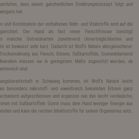
umfutter, dass einem ganzheitlichen Ernährungskonzept folgt und
rwegens hat.
und Kombination der enthaltenen Nähr- und Vitalstoffe sind auf die
gerichtet. Der Hund als fast reiner Fleischfresser benötigt
ösen manche Getreidearten zunehmend Unverträglichkeiten und
te ist bewusst sehr kurz. Dadurch ist Wolf’s Nature allergiesicherer.
Trockennahrung aus Fleisch, Erbsen, Süßkartoffeln, Sonnenblumenöl
Mineralien müssen nur in geringstem Maße zugesetzt werden, da
aminreich sind.
ungsbereitschaft in Schwung kommen, ist Wolf’s Nature leicht
als besonders nährstoff- und eiweißreich bekannten Erbsen ganz
hanisch aufgeschlossen und ergänzen nun das leicht verdauliche,
ammen mit Süßkartoffeln. Somit muss dein Hund weniger Energie aus
nden und kann die reichen Inhaltsstoffe für seinen Organismus nutz.