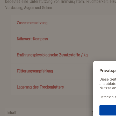
bedeutet eine Unterstützung von Immunsystem, Fruchtbarkeit, Haut
Verdauung, Augen und Gehirn.
Zusammensetzung
Nährwert-Kompass
Ernährungsphysiologische Zusatzstoffe / kg
Fütterungsempfehlung
Lagerung des Trockenfutters
Inhalt:
1 Kg
(
1 kg
)