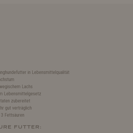
nghundefutter in Lebensmittelqualität
Wachstum
rwegischem Lachs
m Lebensmittelgesetz
taten zubereitet
r gut verträglich
3 Fettsäuren
URE FUTTER: