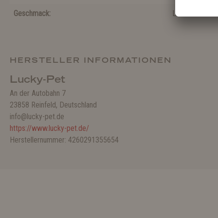
Geschmack:
Lachs
HERSTELLER INFORMATIONEN
Lucky-Pet
An der Autobahn 7
23858 Reinfeld, Deutschland
info@lucky-pet.de
https://www.lucky-pet.de/
Herstellernummer: 4260291355654