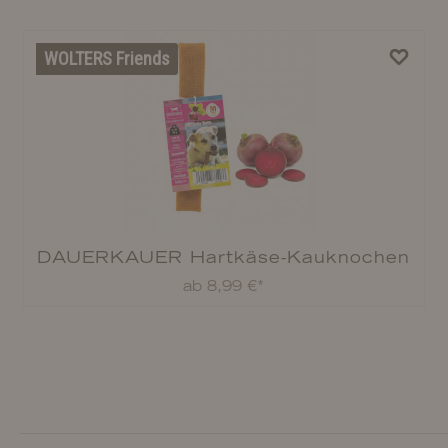
WOLTERS Friends
DAUERKAUER Hartkäse-Kauknochen
Rote Bete
ab 8,99 €*