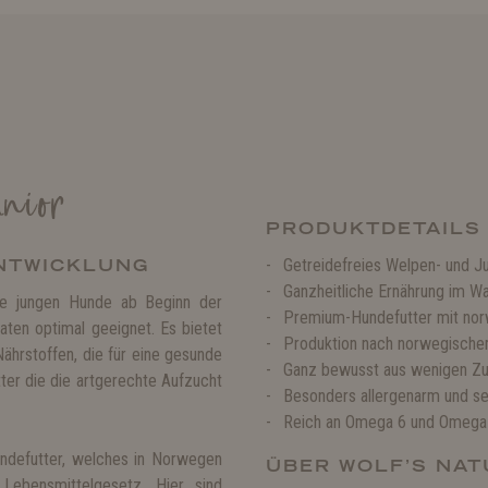
unior
PRODUKTDETAILS
NTWICKLUNG
Getreidefreies Welpen- und Ju
Ganzheitliche Ernährung im 
lle jungen Hunde ab Beginn der
Premium-Hundefutter mit no
ten optimal geeignet. Es bietet
Produktion nach norwegische
Nährstoffen, die für eine gesunde
Ganz bewusst aus wenigen Zu
ter die die artgerechte Aufzucht
Besonders allergenarm und seh
Reich an Omega 6 und Omega 
ndefutter, welches in Norwegen
ÜBER WOLF’S NAT
 Lebensmittelgesetz. Hier sind