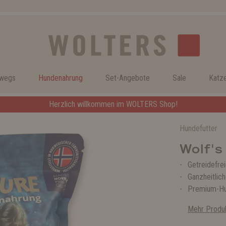
rwegs
Hundenahrung
Set-Angebote
Sale
Katz
Herzlich willkommen im WOLTERS Shop!
Hundefutter
Wolf's
Getreidefre
Ganzheitlic
Premium-Hu
Mehr Produk