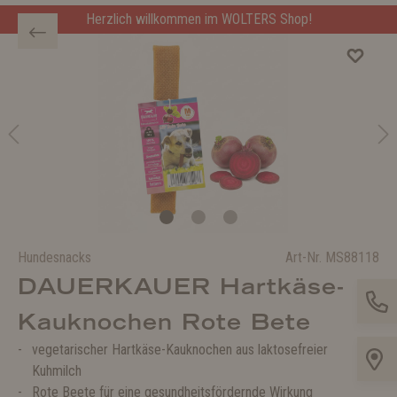
Herzlich willkommen im WOLTERS Shop!
Hundesnacks
Art-Nr.
MS88118
DAUERKAUER Hartkäse-
Kauknochen Rote Bete
vegetarischer Hartkäse-Kauknochen aus laktosefreier
Kuhmilch
Rote Beete für eine gesundheitsfördernde Wirkung