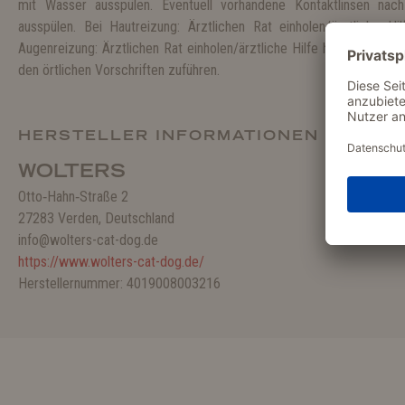
mit Wasser ausspülen. Eventuell vorhandene Kontaktlinsen nach
ausspülen. Bei Hautreizung: Ärztlichen Rat einholen/ärztliche Hil
Augenreizung: Ärztlichen Rat einholen/ärztliche Hilfe hinzuziehen. 
den örtlichen Vorschriften zuführen.
HERSTELLER INFORMATIONEN
WOLTERS
Otto‑Hahn‑Straße 2
27283 Verden, Deutschland
info@wolters-cat-dog.de
https://www.wolters-cat-dog.de/
Herstellernummer: 4019008003216