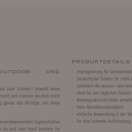
PRODUKTDETAILS
OUTDOOR- UND
Imprägnierung für Outdoorbe
zusätzlicher Schutz für stark
optimiert die wasser- und sc
Wind oder Schnee? Sowohl deine
ideal für den täglichen Einsa
rucht und müssen deutlich mehr
Atmungsaktivität bleibt erhalt
ng genau das Richtige, um deine
hohe Abriebbeständigkeit
einfache Anwendung in der 
für eine schnelle Auffrischun
wasserabweisenden Eigenschaften
ss du und dein Hund bestens für