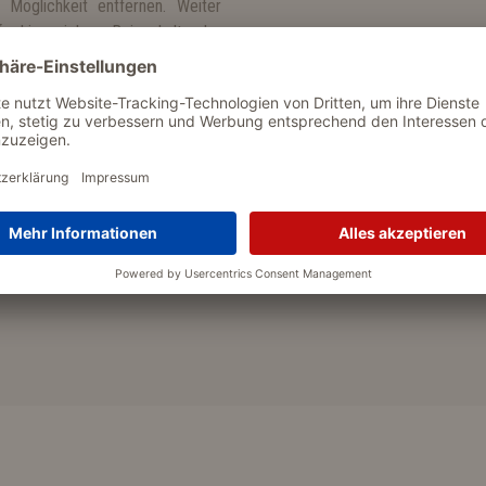
 Möglichkeit entfernen. Weiter
fe hinzuziehen. Bei anhaltender
Inhalt/Behälter Entsorgung gemäß