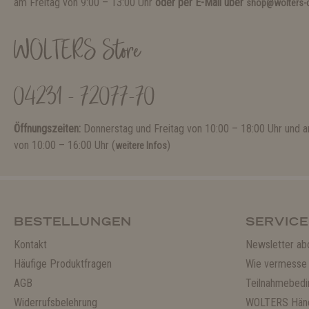
am Freitag von 9:00 – 13:00 Uhr
oder per E-Mail über
shop@wolters-c
WOLTERS Store
04231 - 72077-70
Öffnungszeiten:
Donnerstag und Freitag von 10:00 – 18:00 Uhr und
von 10:00 – 16:00 Uhr (
)
weitere Infos
BESTELLUNGEN
SERVICE
Kontakt
Newsletter ab
Häufige Produktfragen
Wie vermesse 
AGB
Teilnahmebedi
Widerrufsbelehrung
WOLTERS Händ