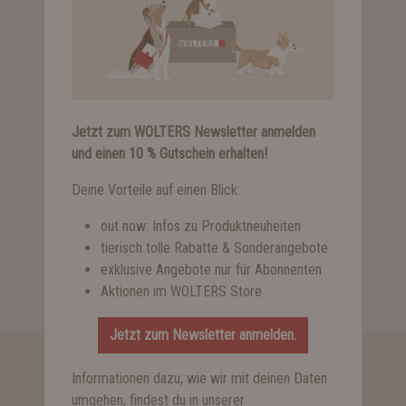
heute schon an morgen.
Wasser, Tee, Kaffee und wöchentlich frisches Bio-
Obst erhältst du immer kostenfrei.
Deine Gesundheit ist uns wichtig. In den
Sporteinrichtungen von Qualitrain bleibst du fit.
Eine Schulung für deinen Gabelstaplerschein ist
Jetzt zum WOLTERS Newsletter anmelden
möglich.
und einen 10 % Gutschein erhalten!
Zwischen einer Teil- oder Vollzeit-Anstellung kannst
du selbst wählen.
Deine Vorteile auf einen Blick:
Mit unserem Mitarbeiterrabatt erhältst du einen
enormen Preisvorteil auf das gesamte Wolters-
out now: Infos zu Produktneuheiten
Sortiment.
tierisch tolle Rabatte & Sonderangebote
Wir denken an dich und sorgen an jedem Geburtstag
exklusive Angebote nur für Abonnenten
für eine persönliche Aufmerksamkeit.
Aktionen im WOLTERS Store
Jetzt zum Newsletter anmelden.
freie Stellen finden
Informationen dazu, wie wir mit deinen Daten
umgehen, findest du in unserer