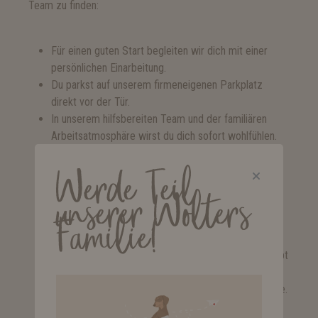
Team zu finden:
Für einen guten Start begleiten wir dich mit einer
persönlichen Einarbeitung.
Du parkst auf unserem firmeneigenen Parkplatz
direkt vor der Tür.
In unserem hilfsbereiten Team und der familiären
Arbeitsatmosphäre wirst du dich sofort wohlfühlen.
Mit einem unbefristeten Arbeitsvertrag kannst du
rechnen.
Werde Teil
Du erhältst ein attraktives Gehalt und 28 Urlaubstage
unserer Wolters
im Jahr.
Familie!
Aufgrund geregelter Arbeitszeiten ermöglichen wir
dir eine gute Vereinbarkeit von Familie und Beruf.
Freue dich auf freie Wochenenden. Schichtdienst gibt
es bei uns nicht.
Wir schenken dir täglich 25 Minuten Frühstückspause.
Mit einer betrieblichen Altersvorsorge denken wir