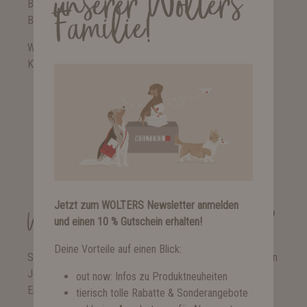
unserer Wolters
Bewirb dich initiativ und informiere uns, in welchem
Familie!
Bereich zu uns unterstützen möchtest.
Wir freuen uns auf deine Bewerbung und ein baldiges
Kennenlernen!
Jetzt bewerben
Jetzt zum WOLTERS Newsletter anmelden
Wer ist deine Ansprechpartnerin?
und einen 10 % Gutschein erhalten!
Deine Vorteile auf einen Blick:
Saskia Hartmann ist bei allen Fragen rund um deinen neuen
Job bei Wolters für dich da und wird dich während deiner
out now: Infos zu Produktneuheiten
Einarbeitungszeit begleiten!
tierisch tolle Rabatte & Sonderangebote