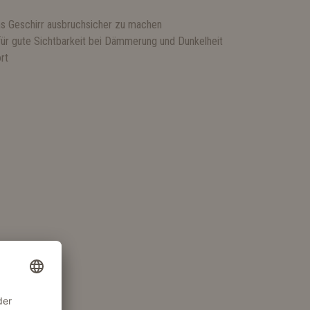
as Geschirr ausbruchsicher zu machen
für gute Sichtbarkeit bei Dämmerung und Dunkelheit
rt