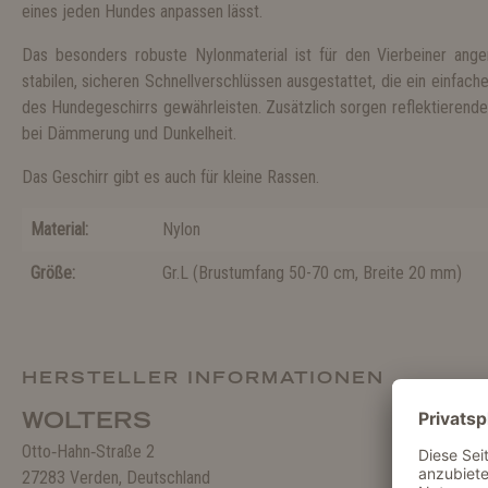
eines jeden Hundes anpassen lässt.
Das besonders robuste Nylonmaterial ist für den Vierbeiner an
stabilen, sicheren Schnellverschlüssen ausgestattet, die ein einfac
des Hundegeschirrs gewährleisten. Zusätzlich sorgen reflektierende 
bei Dämmerung und Dunkelheit.
Das Geschirr gibt es auch für kleine Rassen.
Material:
Nylon
Größe:
Gr.L
(
Brustumfang 50-70 cm, Breite 20 mm
)
HERSTELLER INFORMATIONEN
WOLTERS
Otto‑Hahn‑Straße 2
27283 Verden, Deutschland