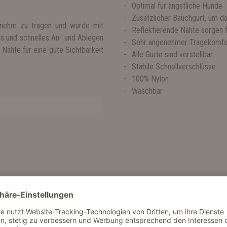
Optimal für ängstliche Hunde
Zusätzlicher Bauchgurt, um d
genehm zu tragen und wurde mit
Reflektierende Nähte sorgen 
hes und schnelles An- und Ablegen
Sehr angenehmer Tragekomfo
Nähte für eine gute Sichtbarkeit
Alle Gurte sind verstellbar
Stabile Schnellverschlüsse
100% Nylon
Waschbar