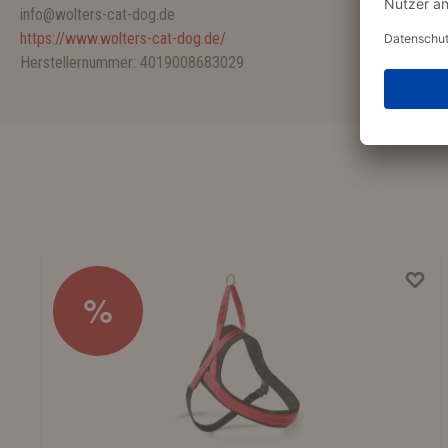
info@wolters-cat-dog.de
https://www.wolters-cat-dog.de/
Herstellernummer: 4019008683029
%