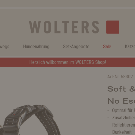
rwegs
Hundenahrung
Set-Angebote
Sale
Katz
Herzlich willkommen im WOLTERS Shop!
Art-Nr.
68302
Soft &
No Es
Optimal für
Zusätzliche
Reflektiere
Dunkelheit