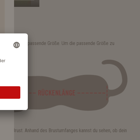
len Sitz ist die passende Größe. Um die passende Größe zu
m die Brust. Anhand des Brustumfanges kannst du sehen, ob dein