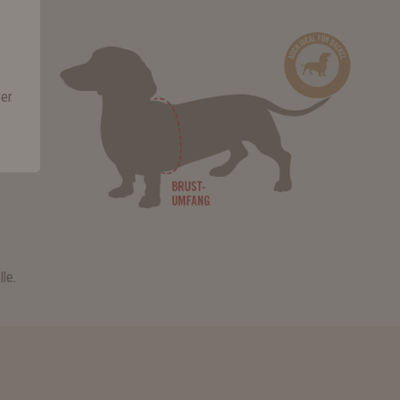
rer
le.