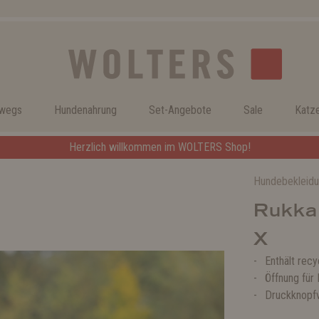
rwegs
Hundenahrung
Set-Angebote
Sale
Katz
Herzlich willkommen im WOLTERS Shop!
Hundebekleid
Rukka
X
Enthält recy
Öffnung für
Druckknopfv