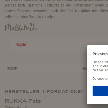
werden kann. Elastische Schlaufen an den Hinterbeinen sorgen 
keinem Zeitpunkt verrutscht, auch nicht bei Aktivitäten mit höhere
reflektierenden Paspeln versehen.
Maßtabelle
Regulär
Schnitt:
Regulär
HERSTELLER INFORMATIONEN
RUKKA Pets
Tiilimäenkatu 9