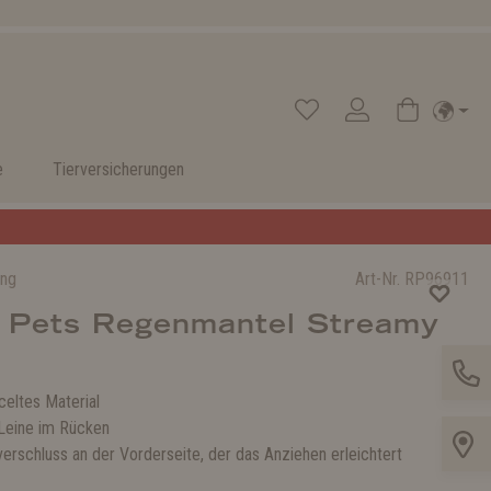
e
Tierversicherungen
ung
Art-Nr.
RP96911
 Pets Regenmantel Streamy
celtes Material
 Leine im Rücken
erschluss an der Vorderseite, der das Anziehen erleichtert