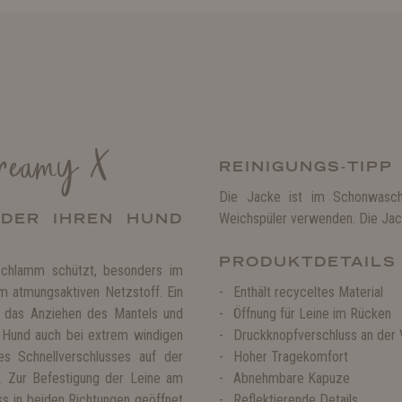
treamy X
REINIGUNGS-TIPP
Die Jacke ist im Schonwasch
 DER IHREN HUND
Weichspüler verwenden. Die Jack
PRODUKTDETAILS
Schlamm schützt, besonders im
m atmungsaktiven Netzstoff. Ein
Enthält recyceltes Material
rt das Anziehen des Mantels und
Öffnung für Leine im Rücken
m Hund auch bei extrem windigen
Druckknopfverschluss an der V
s Schnellverschlusses auf der
Hoher Tragekomfort
n. Zur Befestigung der Leine am
Abnehmbare Kapuze
ss in beiden Richtungen geöffnet
Reflektierende Details