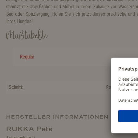
schützt die Oberflächen und Möbel in Ihrem Zuhause vor Wassers
Bad oder Spaziergang. Holen Sie sich jetzt dieses praktische und st
Ihres Hundes!
Maßtabelle
Regulär
Schnitt:
Regulär
HERSTELLER INFORMATIONEN
RUKKA Pets
Tiilimäenkatu 9