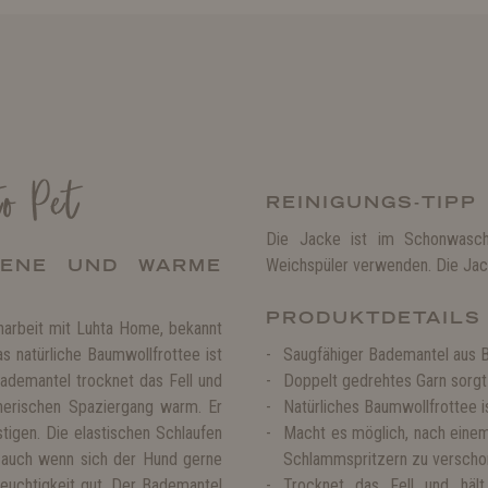
o Pet
REINIGUNGS-TIPP
Die Jacke ist im Schonwasch
KENE UND WARME
Weichspüler verwenden. Die Jack
PRODUKTDETAILS
arbeit mit Luhta Home, bekannt
s natürliche Baumwollfrottee ist
Saugfähiger Bademantel aus 
Bademantel trocknet das Fell und
Doppelt gedrehtes Garn sorgt 
nerischen Spaziergang warm. Er
Natürliches Baumwollfrottee is
stigen. Die elastischen Schlaufen
Macht es möglich, nach eine
t, auch wenn sich der Hund gerne
Schlammspritzern zu versch
Feuchtigkeit gut. Der Bademantel
Trocknet das Fell und hä