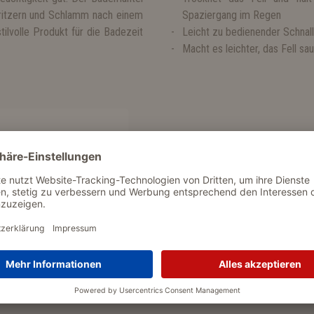
pritzern und Schlamm nach einem
Spaziergang im Regen
ilvolle Produkt für die Badezeit
Leicht zu bedienender Schnall
Macht es leichter, das Fell sa