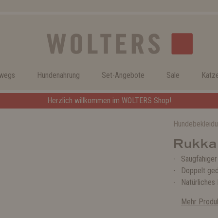
rwegs
Hundenahrung
Set-Angebote
Sale
Katz
Herzlich willkommen im WOLTERS Shop!
Hundebekleid
Rukka
Saugfähiger
Doppelt ged
Natürliches 
Mehr Produk