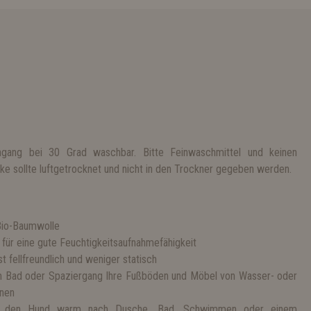
gang bei 30 Grad waschbar. Bitte Feinwaschmittel und keinen
e sollte luftgetrocknet und nicht in den Trockner gegeben werden.
Bio-Baumwolle
für eine gute Feuchtigkeitsaufnahmefähigkeit
t fellfreundlich und weniger statisch
m Bad oder Spaziergang Ihre Fußböden und Möbel von Wasser- oder
onen
lt den Hund warm nach Dusche, Bad, Schwimmen oder einem