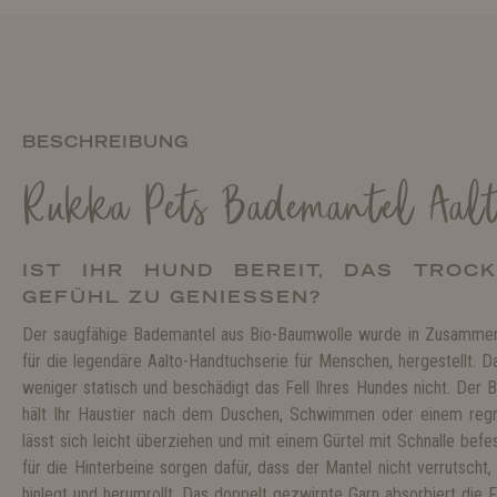
BESCHREIBUNG
Rukka Pets Bademantel Aalt
IST IHR HUND BEREIT, DAS TROC
GEFÜHL ZU GENIESSEN?
Der saugfähige Bademantel aus Bio-Baumwolle wurde in Zusammen
für die legendäre Aalto-Handtuchserie für Menschen, hergestellt. Da
weniger statisch und beschädigt das Fell Ihres Hundes nicht. Der 
hält Ihr Haustier nach dem Duschen, Schwimmen oder einem reg
lässt sich leicht überziehen und mit einem Gürtel mit Schnalle befe
für die Hinterbeine sorgen dafür, dass der Mantel nicht verrutsch
hinlegt und herumrollt. Das doppelt gezwirnte Garn absorbiert die 