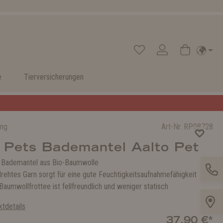
e
Tierversicherungen
ung
Art-Nr.
RP08728
 Pets Bademantel Aalto Pet
 Bademantel aus Bio-Baumwolle
rehtes Garn sorgt für eine gute Feuchtigkeitsaufnahmefähigkeit
Baumwollfrottee ist fellfreundlich und weniger statisch
tdetails
37,90 €*