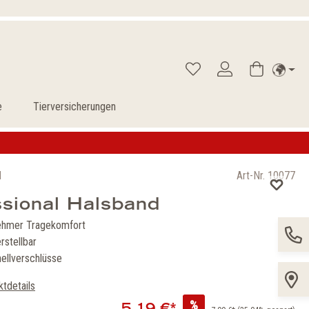
e
Tierversicherungen
d
Art-Nr.
10077
ssional Halsband
ehmer Tragekomfort
rstellbar
nellverschlüsse
tdetails
%
5,19 €*