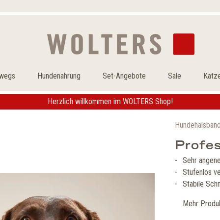
rwegs
Hundenahrung
Set-Angebote
Sale
Katz
Herzlich willkommen im WOLTERS Shop!
Hundehalsban
Profe
Sehr angen
Stufenlos ve
Stabile Sch
Mehr Produk