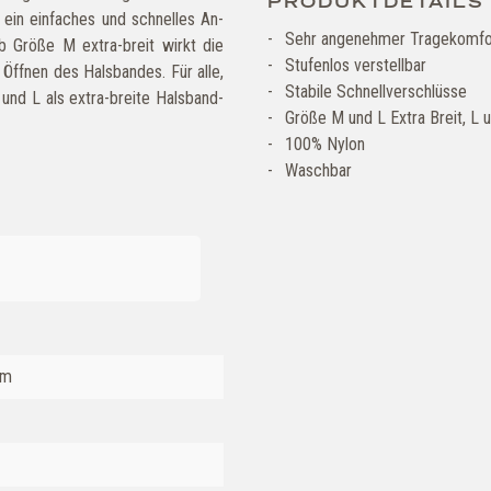
PRODUKTDETAILS
r ein einfaches und schnelles An-
Sehr angenehmer Tragekomfo
b Größe M extra-breit wirkt die
Stufenlos verstellbar
 Öffnen des Halsbandes. Für alle,
Stabile Schnellverschlüsse
nd L als extra-breite Halsband-
Größe M und L Extra Breit, L 
100% Nylon
Waschbar
mm