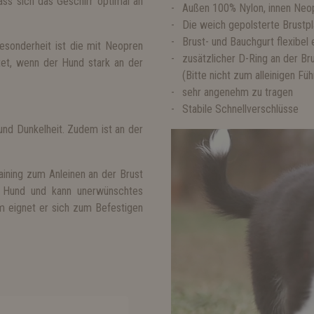
ass sich das Geschirr optimal an
Außen 100% Nylon, innen Neop
Die weich gepolsterte Brustpl
Brust- und Bauchgurt flexibel e
Besonderheit ist die mit Neopren
zusätzlicher D-Ring an der Br
etet, wenn der Hund stark an der
(Bitte nicht zum alleinigen Fü
sehr angenehm zu tragen
Stabile Schnellverschlüsse
und Dunkelheit. Zudem ist an der
raining zum Anleinen an der Brust
n Hund und kann unerwünschtes
em eignet er sich zum Befestigen