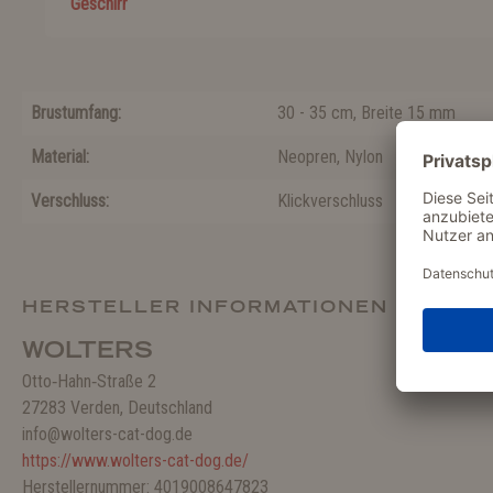
Geschirr
Brustumfang:
30 - 35 cm, Breite 15 mm
Material:
Neopren
, Nylon
Verschluss:
Klickverschluss
HERSTELLER INFORMATIONEN
WOLTERS
Otto‑Hahn‑Straße 2
27283 Verden, Deutschland
info@wolters-cat-dog.de
https://www.wolters-cat-dog.de/
Herstellernummer: 4019008647823