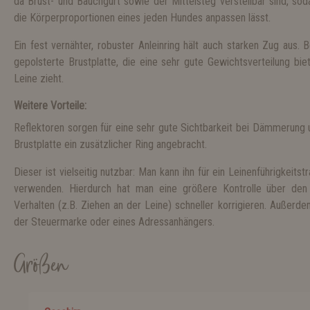
da Brust- und Bauchgurt sowie der Mittelsteg verstellbar sind, sod
die Körperproportionen eines jeden Hundes anpassen lässt.
Ein fest vernähter, robuster Anleinring hält auch starken Zug aus. 
gepolsterte Brustplatte, die eine sehr gute Gewichtsverteilung bi
Leine zieht.
Weitere Vorteile:
Reflektoren sorgen für eine sehr gute Sichtbarkeit bei Dämmerung 
Brustplatte ein zusätzlicher Ring angebracht.
Dieser ist vielseitig nutzbar:
Man kann ihn für ein Leinenführigkeitst
verwenden. Hierdurch hat man eine größere Kontrolle über de
Verhalten (z.B. Ziehen an der Leine) schneller korrigieren. Außerd
der Steuermarke oder eines Adressanhängers.
Größen