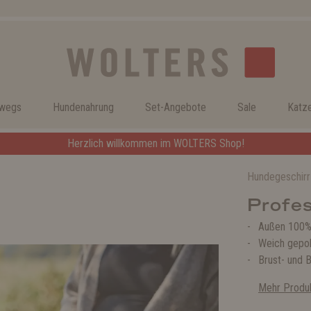
rwegs
Hundenahrung
Set-Angebote
Sale
Katz
Herzlich willkommen im WOLTERS Shop!
Hundegeschirr
Profes
Außen 100% 
Weich gepols
Brust- und 
Mehr Produk