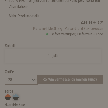
100 % PFC-frei (frei von schädlichen per- und polyfluorierten
Chemikalien)
Mehr Produktdetails
49,99 €*
Preise inkl. MwSt. zzgl. Versand- und Servicekosten
Sofort verfügbar, Lieferzeit 3 Tage
Schnitt
Regulär
Größe
Wie vermesse ich meinen Hund?
Farbe
riverside blue