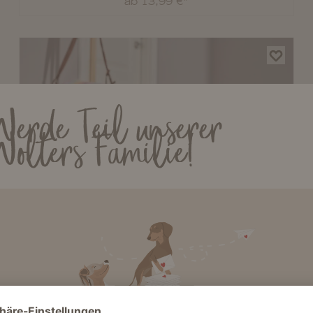
ab 13,99 €*
Werde Teil unserer
Wolters Familie!
Strickpullover Sunset
ab 17,49 €*