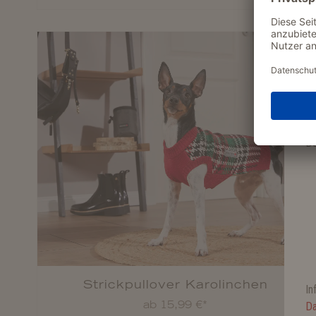
Je
er
De
Strickpullover Karolinchen
In
ab 15,99 €*
Da