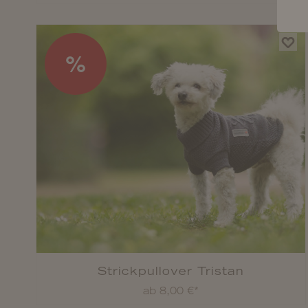
%
Strickpullover Tristan
ab 8,00 €*