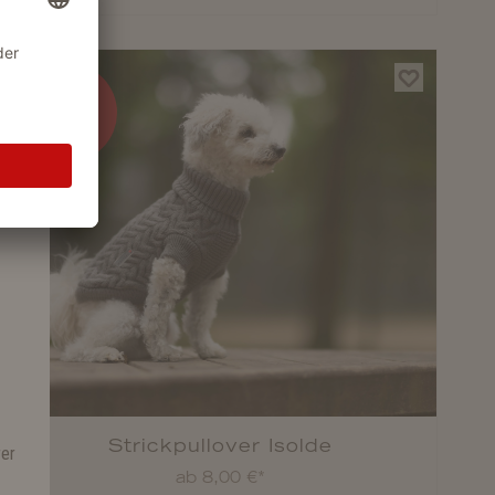
%
Strickpullover Isolde
rer
ab 8,00 €*