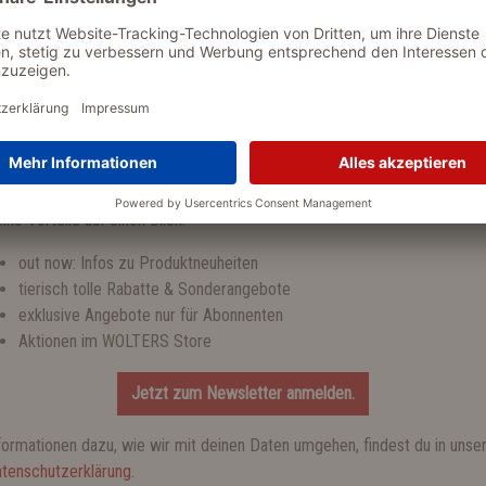
tzt zum WOLTERS Newsletter anmelden und einen 10 % Gutschein
halten!
ine Vorteile auf einen Blick:
out now: Infos zu Produktneuheiten
tierisch tolle Rabatte & Sonderangebote
exklusive Angebote nur für Abonnenten
Aktionen im WOLTERS Store
Jetzt zum Newsletter anmelden.
Strickpullover Marinello
formationen dazu, wie wir mit deinen Daten umgehen, findest du in unse
ab 17,99 €*
tenschutzerklärung
.